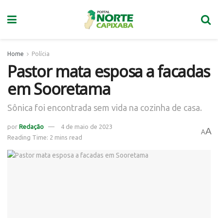
Home
Polícia
Pastor mata esposa a facadas
em Sooretama
Sônica foi encontrada sem vida na cozinha de casa.
por
Redação
4 de maio de 2023
A
A
Reading Time: 2 mins read