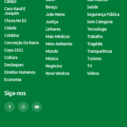
Campo
Ibiraçu
Saúde
Caso Kauã E
Joaquim
João Neiva
Segurança Pública
Chuva No ES
Justiça
Sem Categoria
Cidade
Linhares
Tecnologia
Colatina
Mais Médicos
Trabalho
Conceição Da Barra
Meio Ambiente
Tragédia
Copa 2022
Mundo
Transparência
Cultura
Música
Turismo
Destaques
Negócios
TV
Direitos Humanos
Nova Venécia
Videos
Economia
Siga-nos