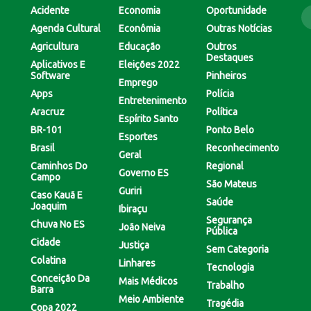
Acidente
Economia
Oportunidade
Agenda Cultural
Econômia
Outras Notícias
Agricultura
Educação
Outros
Destaques
Aplicativos E
Eleições 2022
Software
Pinheiros
Emprego
Apps
Polícia
Entretenimento
Aracruz
Política
Espírito Santo
BR-101
Ponto Belo
Esportes
Brasil
Reconhecimento
Geral
Caminhos Do
Regional
Governo ES
Campo
São Mateus
Guriri
Caso Kauã E
Saúde
Joaquim
Ibiraçu
Segurança
Chuva No ES
João Neiva
Pública
Cidade
Justiça
Sem Categoria
Colatina
Linhares
Tecnologia
Conceição Da
Mais Médicos
Trabalho
Barra
Meio Ambiente
Tragédia
Copa 2022