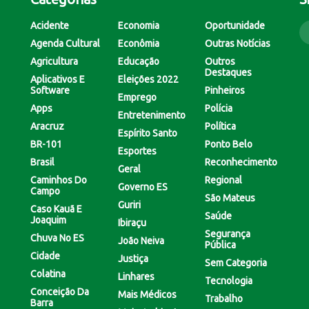
Acidente
Economia
Oportunidade
Agenda Cultural
Econômia
Outras Notícias
Agricultura
Educação
Outros
Destaques
Aplicativos E
Eleições 2022
Software
Pinheiros
Emprego
Apps
Polícia
Entretenimento
Aracruz
Política
Espírito Santo
BR-101
Ponto Belo
Esportes
Brasil
Reconhecimento
Geral
Caminhos Do
Regional
Governo ES
Campo
São Mateus
Guriri
Caso Kauã E
Saúde
Joaquim
Ibiraçu
Segurança
Chuva No ES
João Neiva
Pública
Cidade
Justiça
Sem Categoria
Colatina
Linhares
Tecnologia
Conceição Da
Mais Médicos
Trabalho
Barra