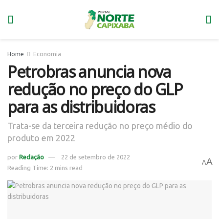
Home
Economia
Petrobras anuncia nova
redução no preço do GLP
para as distribuidoras
Trata-se da terceira redução no preço médio do
produto em 2022
por
Redação
22 de setembro de 2022
A
A
Reading Time: 2 mins read