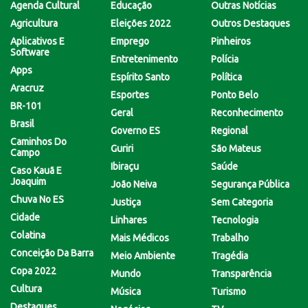
Agenda Cultural
Educação
Outras Notícias
Agricultura
Eleições 2022
Outros Destaques
Aplicativos E
Emprego
Pinheiros
Software
Entretenimento
Polícia
Apps
Espírito Santo
Política
Aracruz
Esportes
Ponto Belo
BR-101
Geral
Reconhecimento
Brasil
Governo ES
Regional
Caminhos Do
Guriri
São Mateus
Campo
Ibiraçu
Saúde
Caso Kauã E
Joaquim
João Neiva
Segurança Pública
Chuva No ES
Justiça
Sem Categoria
Cidade
Linhares
Tecnologia
Colatina
Mais Médicos
Trabalho
Conceição Da Barra
Meio Ambiente
Tragédia
Copa 2022
Mundo
Transparência
Cultura
Música
Turismo
Destaques