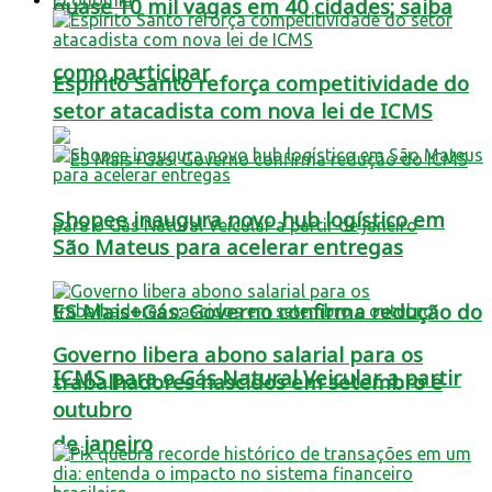
quase 10 mil vagas em 40 cidades; saiba
como participar
Espírito Santo reforça competitividade do
setor atacadista com nova lei de ICMS
Shopee inaugura novo hub logístico em
São Mateus para acelerar entregas
ES Mais+Gás: Governo confirma redução do
Governo libera abono salarial para os
ICMS para o Gás Natural Veicular a partir
trabalhadores nascidos em setembro e
outubro
de janeiro