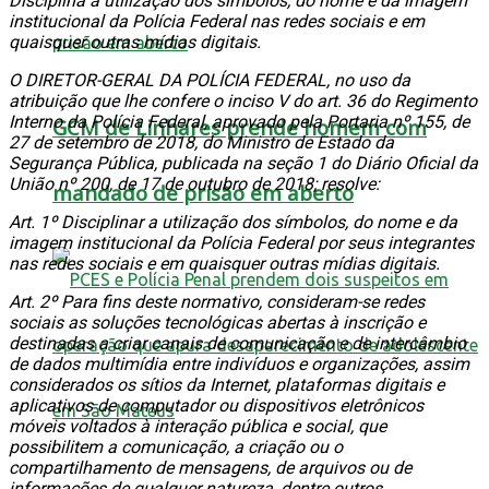
Disciplina a utilização dos símbolos, do nome e da imagem
institucional da Polícia Federal nas redes sociais e em
quaisquer outras mídias digitais.
O DIRETOR-GERAL DA POLÍCIA FEDERAL, no uso da
atribuição que lhe confere o inciso V do art. 36 do Regimento
Interno da Polícia Federal, aprovado pela Portaria nº 155, de
GCM de Linhares prende homem com
27 de setembro de 2018, do Ministro de Estado da
Segurança Pública, publicada na seção 1 do Diário Oficial da
União nº 200, de 17 de outubro de 2018; resolve:
mandado de prisão em aberto
Art. 1º Disciplinar a utilização dos símbolos, do nome e da
imagem institucional da Polícia Federal por seus integrantes
nas redes sociais e em quaisquer outras mídias digitais.
Art. 2º Para fins deste normativo, consideram-se redes
sociais as soluções tecnológicas abertas à inscrição e
destinadas a criar canais de comunicação e de intercâmbio
de dados multimídia entre indivíduos e organizações, assim
considerados os sítios da Internet, plataformas digitais e
aplicativos de computador ou dispositivos eletrônicos
móveis voltados à interação pública e social, que
possibilitem a comunicação, a criação ou o
compartilhamento de mensagens, de arquivos ou de
informações de qualquer natureza, dentre outros.