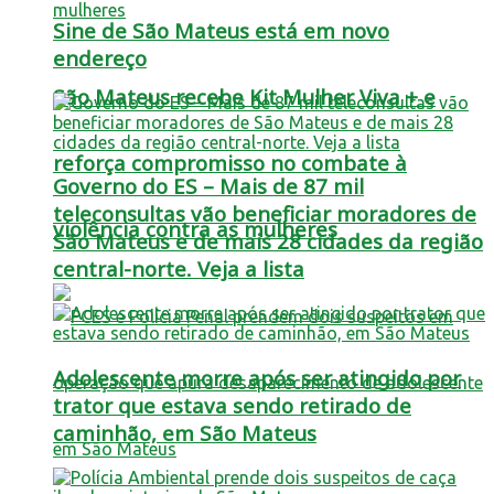
Sine de São Mateus está em novo
endereço
São Mateus recebe Kit Mulher Viva + e
reforça compromisso no combate à
Governo do ES – Mais de 87 mil
teleconsultas vão beneficiar moradores de
violência contra as mulheres
São Mateus e de mais 28 cidades da região
central-norte. Veja a lista
Adolescente morre após ser atingido por
trator que estava sendo retirado de
caminhão, em São Mateus