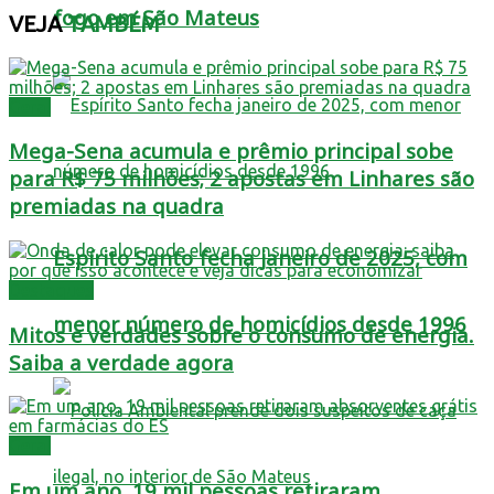
fogo em São Mateus
VEJA
TAMBÉM
Geral
Mega-Sena acumula e prêmio principal sobe
para R$ 75 milhões; 2 apostas em Linhares são
premiadas na quadra
Espírito Santo fecha janeiro de 2025, com
Destaques
menor número de homicídios desde 1996
Mitos e verdades sobre o consumo de energia.
Saiba a verdade agora
Geral
Em um ano, 19 mil pessoas retiraram