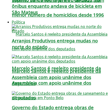
Espírito Santo fecha janeiro de 2025, com
ônibus enquanto andava de bicicleta em
São Mateus
menor número de homicídios desde 1996
Política
Arranjos Produtivos entrega mudas no
norte do estado
Marcelo Santos é reeleito presidente da
Marcelo Santos é reeleito presidente da
Assembleia com apoio unânime dos
Assembleia com apoio unânime dos
deputados
deputados
Governo do Estado entrega obras de