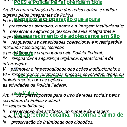
PCES e Polícia Penal prendem dois
Art. 3º A normatização do uso das redes sociais e mídias
digitais pelos integrantes da Polícia
suspeitos em operação que apura
Federal tem por finalidade:
I – preservar os símbolos, o nome e a imagem institucionais;
II – preservar a segurança pessoal de seus integrantes e
desaparecimento de adolescente em São
dependentes;
III – resguardar as capacidades operacional e investigatória,
incluindo tecnologias, técnicas
Mateus
e procedimentos empregados pela Polícia Federal;
IV – resguardar a segurança orgânica, operacional e da
informação;
V – promover a impessoalidade das ações institucionais; e
VI – resguardar os direitos das pessoas envolvidas, direta ou
indiretamente, com as ações e
as atividades da Polícia Federal.
Art. 4º São pressupostos para o uso de redes sociais pelos
servidores da Polícia Federal:
I – responsabilidade;
II – preservação dos símbolos, do nome e da imagem
PM apreende cocaína, maconha e arma de
institucional; e
III – preservação da intimidade dos cidadãos.