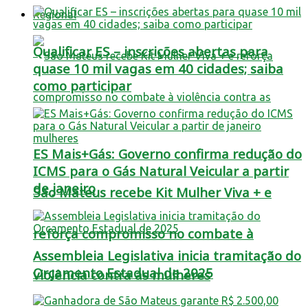
Regional
Qualificar ES – inscrições abertas para
quase 10 mil vagas em 40 cidades; saiba
como participar
ES Mais+Gás: Governo confirma redução do
ICMS para o Gás Natural Veicular a partir
de janeiro
São Mateus recebe Kit Mulher Viva + e
reforça compromisso no combate à
Assembleia Legislativa inicia tramitação do
Orçamento Estadual de 2025
violência contra as mulheres