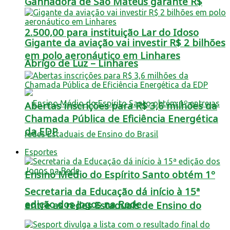
Ganhadora de São Mateus garante R$
2.500,00 para instituição Lar do Idoso
Gigante da aviação vai investir R$ 2 bilhões
em polo aeronáutico em Linhares
Abrigo de Luz – Linhares
Abertas inscrições para R$ 3,6 milhões da
Chamada Pública de Eficiência Energética
da EDP
Esportes
Ensino Médio do Espírito Santo obtém 1º
Secretaria da Educação dá início à 15ª
edição dos Jogos na Rede
entre as redes Estaduais de Ensino do