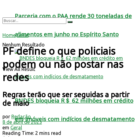
Parceria com o PAA rende 30 toneladas de
alimentos em junho no Espírito Santo
Home
Geral
Nenhum Resultado
PF define o que policiais
podem ou não postar nas
View All Result
redes
Regras terão que ser seguidas a partir
BNDES bloqueia R＄ 62 milhões em crédito
de maio
por
Redação
em imóveis com indícios de desmatamento
8 de abril de 2023
em
Geral
Reading Time: 2 mins read