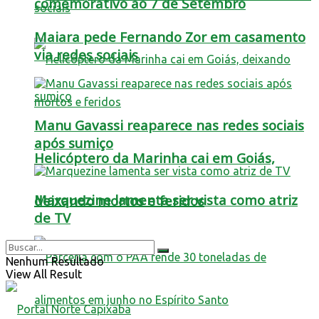
comemorativo ao 7 de Setembro
Maiara pede Fernando Zor em casamento
via redes sociais
Manu Gavassi reaparece nas redes sociais
após sumiço
Helicóptero da Marinha cai em Goiás,
Marquezine lamenta ser vista como atriz
deixando mortos e feridos
de TV
Nenhum Resultado
View All Result