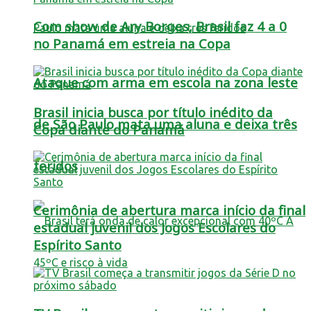
Com show de Ary Borges, Brasil faz 4 a 0
no Panamá em estreia na Copa
Ataque com arma em escola na zona leste
Brasil inicia busca por título inédito da
de São Paulo mata uma aluna e deixa três
Copa diante do Panamá
feridos
Cerimônia de abertura marca início da final
estadual juvenil dos Jogos Escolares do
Espírito Santo