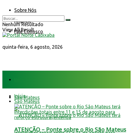
Sobre Nós
Anuncie
Nenhum Resultado
View All Result
Fale Conosco
quinta-feira, 6 agosto, 2026
Início
Início
São Mateus
São Mateus
ATENÇÃO – Ponte sobre o Rio São Mateus