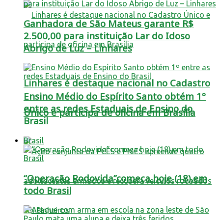
Ganhadora de São Mateus garante R$
2.500,00 para instituição Lar do Idoso
Abrigo de Luz – Linhares
Linhares é destaque nacional no Cadastro
Ensino Médio do Espírito Santo obtém 1º
entre as redes Estaduais de Ensino do
Único e participa de oficina em Brasília
Brasil
Brasil
“Operação Rodovida”começa hoje (18),em
todo Brasil