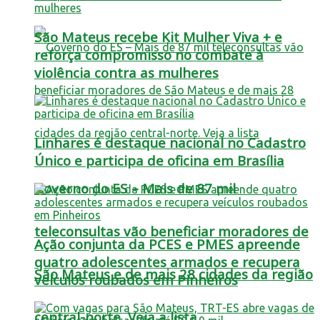
São Mateus recebe Kit Mulher Viva + e
reforça compromisso no combate à
violência contra as mulheres
Linhares é destaque nacional no Cadastro
Único e participa de oficina em Brasília
Governo do ES – Mais de 87 mil
teleconsultas vão beneficiar moradores de
Ação conjunta da PCES e PMES apreende
quatro adolescentes armados e recupera
São Mateus e de mais 28 cidades da região
veículos roubados em Pinheiros
central-norte. Veja a lista