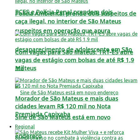
PCES e Polícia Penal prendem dois
Polícia Ambiental prende dois suspeitos de
caça ilegal, no interior de São Mateus
suspeitos em operação que apura
desaparecimento de adolescente em São
Com vagas para São Mateus, TRT-ES abre
vagas de estágio com bolsas de até R$ 1,9
mil
Mateus
Morador de São Mateus e mais duas
cidades levam R$ 120 mil no Nota
Premiada Capixaba
Sine de São Mateus está em novo
Regional
endereço