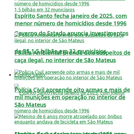
Espírito Santo fecha janeiro de 2025, com
menor número de homicídios desde 1996
Governo do Estado anuncia investimentos
de R$ 1,5 bilhão em 32 municípios
Polícia Ambiental prende dois suspeitos de
caça ilegal, no interior de São Mateus
Espírito Santo
Polícia Civil apreende oito armas e mais de
mil munições em operação no interior de
São Mateus
Menino de 6 anos morre atropelado por