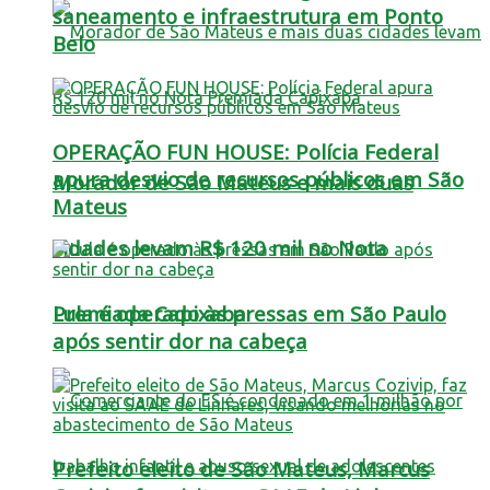
saneamento e infraestrutura em Ponto
Belo
OPERAÇÃO FUN HOUSE: Polícia Federal
apura desvio de recursos públicos em São
Morador de São Mateus e mais duas
Mateus
cidades levam R$ 120 mil no Nota
Lula é operado às pressas em São Paulo
Premiada Capixaba
após sentir dor na cabeça
Prefeito eleito de São Mateus, Marcus