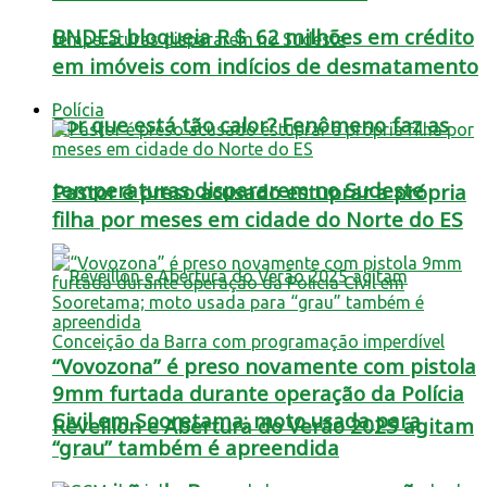
BNDES bloqueia R＄ 62 milhões em crédito
em imóveis com indícios de desmatamento
Polícia
Por que está tão calor? Fenômeno faz as
temperaturas dispararem no Sudeste
Pastor é preso acusado estuprar a própria
filha por meses em cidade do Norte do ES
“Vovozona” é preso novamente com pistola
9mm furtada durante operação da Polícia
Civil em Sooretama; moto usada para
Réveillon e Abertura do Verão 2025 agitam
“grau” também é apreendida