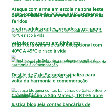
Ataque com arma em escola na zona leste
Ação conjunta da PCES e PMES apreende
de São Paulo mata uma aluna e deixa três
feridos
quatro adolescentes armados e recupera
veículos roubados em Pinheiros
Brasil terá onda de calor excepcional com
40ºC A 45ºC e risco à vida
Desfile de 7 de Setembro sinaliza para
volta da harmonia e comemoração
Com vagas para São Mateus, TRT-ES abre
Justiça bloqueia contas bancárias de