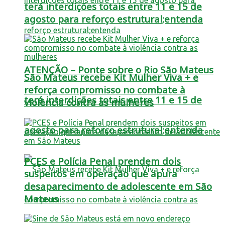
terá interdições totais entre 11 e 15 de
agosto para reforço estrutural;entenda
ATENÇÃO – Ponte sobre o Rio São Mateus
São Mateus recebe Kit Mulher Viva + e
reforça compromisso no combate à
terá interdições totais entre 11 e 15 de
violência contra as mulheres
agosto para reforço estrutural;entenda
PCES e Polícia Penal prendem dois
suspeitos em operação que apura
desaparecimento de adolescente em São
Mateus