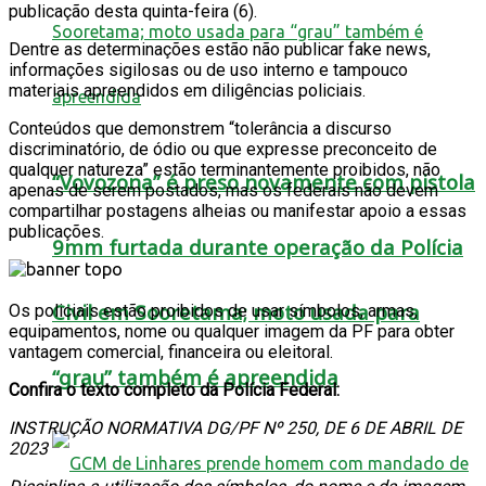
publicação desta quinta-feira (6).
Dentre as determinações estão não publicar fake news,
informações sigilosas ou de uso interno e tampouco
materiais apreendidos em diligências policiais.
Conteúdos que demonstrem “tolerância a discurso
discriminatório, de ódio ou que expresse preconceito de
qualquer natureza” estão terminantemente proibidos, não
“Vovozona” é preso novamente com pistola
apenas de serem postados, mas os federais não devem
compartilhar postagens alheias ou manifestar apoio a essas
publicações.
9mm furtada durante operação da Polícia
Civil em Sooretama; moto usada para
Os policiais estão proibidos de usar símbolos, armas,
equipamentos, nome ou qualquer imagem da PF para obter
vantagem comercial, financeira ou eleitoral.
“grau” também é apreendida
Confira o texto completo da Polícia Federal:
INSTRUÇÃO NORMATIVA DG/PF Nº 250, DE 6 DE ABRIL DE
2023