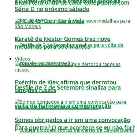
TV Brasil começa a transmitir jogos da
Brasil terá onda de calor excepcional com
Série D no próximo sábado
40ºC A 45ºC e risco à vida
Karatê de Nestor Gomes traz nove
medalhas para São Mateus
Videos
Exército de Kiev afirma que derrotou
Desfile de 7 de Setembro sinaliza para
tanques russos
volta da harmonia e comemoração
Somos obrigados a ir em uma convocação
para guerra? O que acontece se eu não for?