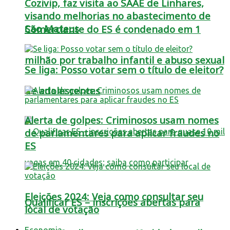
Cozivip, faz visita ao SAAE de Linhares,
visando melhorias no abastecimento de
São Mateus
Comerciante do ES é condenado em 1
milhão por trabalho infantil e abuso sexual
Se liga: Posso votar sem o título de eleitor?
de adolescentes
Alerta de golpes: Criminosos usam nomes
de parlamentares para aplicar fraudes no
ES
Eleições 2024: Veja como consultar seu
Qualificar ES – inscrições abertas para
local de votação
Economia