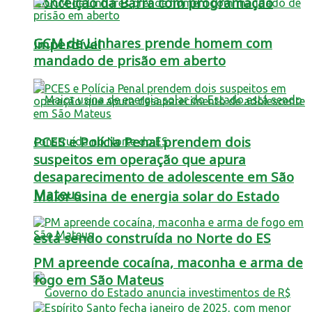
Conceição da Barra com programação
GCM de Linhares prende homem com
imperdível
mandado de prisão em aberto
PCES e Polícia Penal prendem dois
suspeitos em operação que apura
desaparecimento de adolescente em São
Mateus
Maior usina de energia solar do Estado
está sendo construída no Norte do ES
PM apreende cocaína, maconha e arma de
fogo em São Mateus