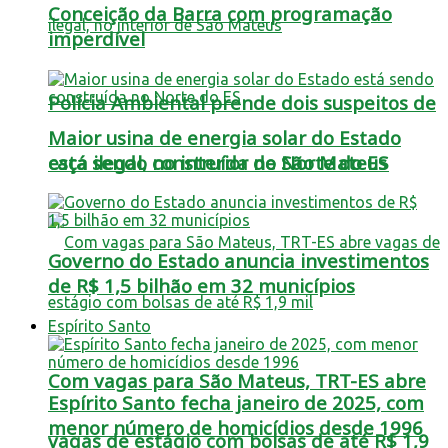
Conceição da Barra com programação
imperdível
Polícia Ambiental prende dois suspeitos de
Maior usina de energia solar do Estado
está sendo construída no Norte do ES
caça ilegal, no interior de São Mateus
Governo do Estado anuncia investimentos
de R$ 1,5 bilhão em 32 municípios
Espírito Santo
Com vagas para São Mateus, TRT-ES abre
Espírito Santo fecha janeiro de 2025, com
menor número de homicídios desde 1996
vagas de estágio com bolsas de até R$ 1,9