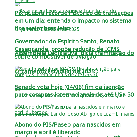
Pix quebra recorde histórico de transações
em um dia: entenda o impacto no sistema
financeiro brasileiro
Governador do Espírito Santo, Renato
Casagrande, propõe redução de ICMS
Assembleia Legislativa inicia tramitação do
sobre combustível de aviação
Orçamento Estadual de 2025
Senado vota hoje (04/06) fim da isenção
para compras internacionais de até US$ 50
Abono do PIS/Pasep para nascidos em
março e abril é liberado