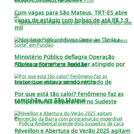
Com vagas para São Mateus, TRT-ES abre
vagas de estágio com bolsas de até R$ 1,9
mil
Ministério Público deflagra Operação
Adolescente morre após ser atingido por
“Tenta a Sorte” em Fundão
trator que estava sendo retirado de
Por que está tão calor? Fenômeno faz as
caminhão, em São Mateus
temperaturas dispararem no Sudeste
Réveillon e Abertura do Verão 2025 agitam