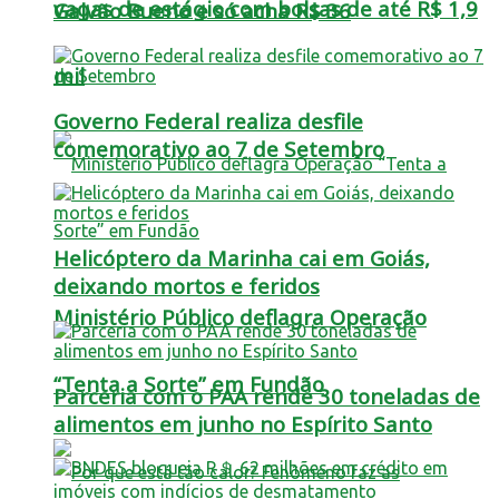
vagas de estágio com bolsas de até R$ 1,9
Galvão Bueno e só acha R$ 36
mil
Governo Federal realiza desfile
comemorativo ao 7 de Setembro
Helicóptero da Marinha cai em Goiás,
deixando mortos e feridos
Ministério Público deflagra Operação
“Tenta a Sorte” em Fundão
Parceria com o PAA rende 30 toneladas de
alimentos em junho no Espírito Santo