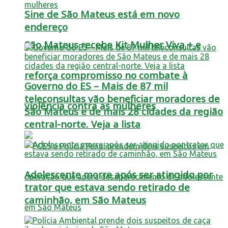
Sine de São Mateus está em novo
endereço
São Mateus recebe Kit Mulher Viva + e
reforça compromisso no combate à
Governo do ES – Mais de 87 mil
teleconsultas vão beneficiar moradores de
violência contra as mulheres
São Mateus e de mais 28 cidades da região
central-norte. Veja a lista
Adolescente morre após ser atingido por
trator que estava sendo retirado de
caminhão, em São Mateus