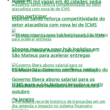
quase 10 mil vagas em 40 cidades; saiba
como participar
Espírito Santo reforça competitividade do
setor atacadista com nova lei de ICMS
Shopee inaugura novo hub logístico em
São Mateus para acelerar entregas
ES Mais+Gás: Governo confirma redução do
Governo libera abono salarial para os
ICMS para o Gás Natural Veicular a partir
trabalhadores nascidos em setembro e
outubro
de janeiro