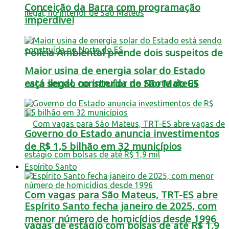
Conceição da Barra com programação
imperdível
Polícia Ambiental prende dois suspeitos de
Maior usina de energia solar do Estado
está sendo construída no Norte do ES
caça ilegal, no interior de São Mateus
Governo do Estado anuncia investimentos
de R$ 1,5 bilhão em 32 municípios
Espírito Santo
Com vagas para São Mateus, TRT-ES abre
Espírito Santo fecha janeiro de 2025, com
menor número de homicídios desde 1996
vagas de estágio com bolsas de até R$ 1,9