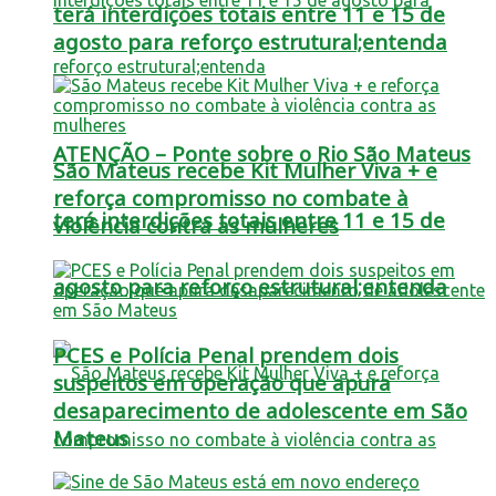
terá interdições totais entre 11 e 15 de
agosto para reforço estrutural;entenda
ATENÇÃO – Ponte sobre o Rio São Mateus
São Mateus recebe Kit Mulher Viva + e
reforça compromisso no combate à
terá interdições totais entre 11 e 15 de
violência contra as mulheres
agosto para reforço estrutural;entenda
PCES e Polícia Penal prendem dois
suspeitos em operação que apura
desaparecimento de adolescente em São
Mateus