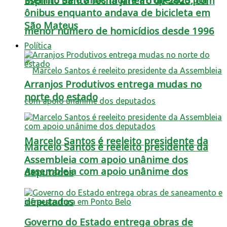
Espírito Santo fecha janeiro de 2025, com
ônibus enquanto andava de bicicleta em
São Mateus
menor número de homicídios desde 1996
Política
Arranjos Produtivos entrega mudas no
norte do estado
Marcelo Santos é reeleito presidente da
Marcelo Santos é reeleito presidente da
Assembleia com apoio unânime dos
Assembleia com apoio unânime dos
deputados
deputados
Governo do Estado entrega obras de