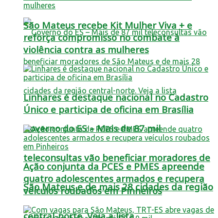
São Mateus recebe Kit Mulher Viva + e
reforça compromisso no combate à
violência contra as mulheres
Linhares é destaque nacional no Cadastro
Único e participa de oficina em Brasília
Governo do ES – Mais de 87 mil
teleconsultas vão beneficiar moradores de
Ação conjunta da PCES e PMES apreende
quatro adolescentes armados e recupera
São Mateus e de mais 28 cidades da região
veículos roubados em Pinheiros
central-norte. Veja a lista