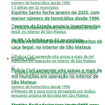
Espírito Santo fecha janeiro de 2025, com
menor número de homicídios desde 1996
Governo do Estado anuncia investimentos
de R$ 1,5 bilhão em 32 municípios
Polícia Ambiental prende dois suspeitos de
caça ilegal, no interior de São Mateus
Espírito Santo
Polícia Civil apreende oito armas e mais de
mil munições em operação no interior de
São Mateus
Menino de 6 anos morre atropelado por