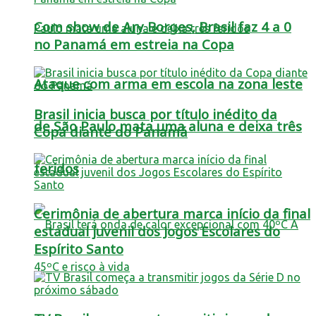
Com show de Ary Borges, Brasil faz 4 a 0
no Panamá em estreia na Copa
Ataque com arma em escola na zona leste
Brasil inicia busca por título inédito da
de São Paulo mata uma aluna e deixa três
Copa diante do Panamá
feridos
Cerimônia de abertura marca início da final
estadual juvenil dos Jogos Escolares do
Espírito Santo