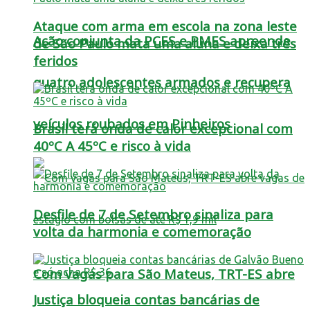
Ataque com arma em escola na zona leste
Ação conjunta da PCES e PMES apreende
de São Paulo mata uma aluna e deixa três
feridos
quatro adolescentes armados e recupera
veículos roubados em Pinheiros
Brasil terá onda de calor excepcional com
40ºC A 45ºC e risco à vida
Desfile de 7 de Setembro sinaliza para
volta da harmonia e comemoração
Com vagas para São Mateus, TRT-ES abre
Justiça bloqueia contas bancárias de