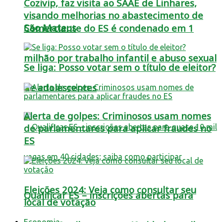
Cozivip, faz visita ao SAAE de Linhares,
visando melhorias no abastecimento de
São Mateus
Comerciante do ES é condenado em 1
milhão por trabalho infantil e abuso sexual
Se liga: Posso votar sem o título de eleitor?
de adolescentes
Alerta de golpes: Criminosos usam nomes
de parlamentares para aplicar fraudes no
ES
Eleições 2024: Veja como consultar seu
Qualificar ES – inscrições abertas para
local de votação
Economia