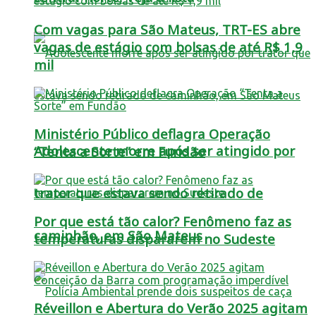
Com vagas para São Mateus, TRT-ES abre
vagas de estágio com bolsas de até R$ 1,9
mil
Ministério Público deflagra Operação
Adolescente morre após ser atingido por
“Tenta a Sorte” em Fundão
trator que estava sendo retirado de
Por que está tão calor? Fenômeno faz as
caminhão, em São Mateus
temperaturas dispararem no Sudeste
Réveillon e Abertura do Verão 2025 agitam