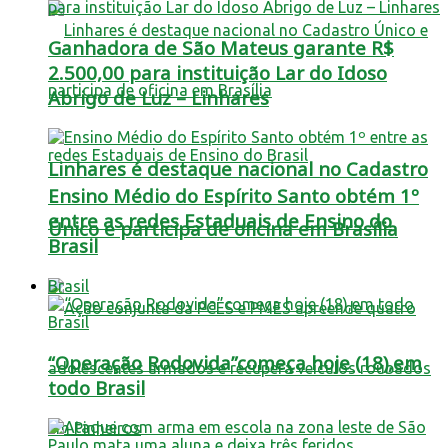
Ganhadora de São Mateus garante R$
2.500,00 para instituição Lar do Idoso
Abrigo de Luz – Linhares
Linhares é destaque nacional no Cadastro
Ensino Médio do Espírito Santo obtém 1º
entre as redes Estaduais de Ensino do
Único e participa de oficina em Brasília
Brasil
Brasil
“Operação Rodovida”começa hoje (18),em
todo Brasil