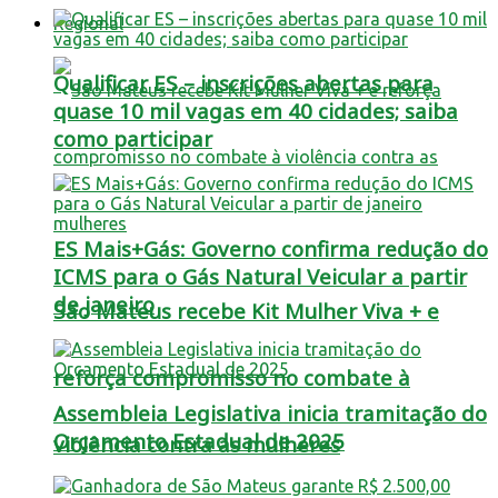
Regional
Qualificar ES – inscrições abertas para
quase 10 mil vagas em 40 cidades; saiba
como participar
ES Mais+Gás: Governo confirma redução do
ICMS para o Gás Natural Veicular a partir
de janeiro
São Mateus recebe Kit Mulher Viva + e
reforça compromisso no combate à
Assembleia Legislativa inicia tramitação do
Orçamento Estadual de 2025
violência contra as mulheres