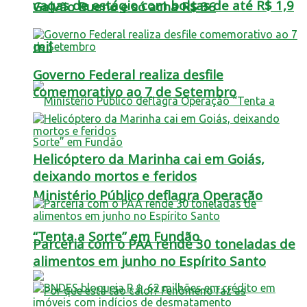
vagas de estágio com bolsas de até R$ 1,9
Galvão Bueno e só acha R$ 36
mil
Governo Federal realiza desfile
comemorativo ao 7 de Setembro
Helicóptero da Marinha cai em Goiás,
deixando mortos e feridos
Ministério Público deflagra Operação
“Tenta a Sorte” em Fundão
Parceria com o PAA rende 30 toneladas de
alimentos em junho no Espírito Santo