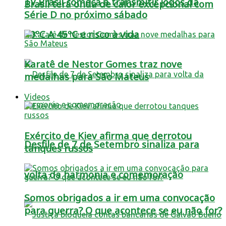
TV Brasil começa a transmitir jogos da
Brasil terá onda de calor excepcional com
Série D no próximo sábado
40ºC A 45ºC e risco à vida
Karatê de Nestor Gomes traz nove
medalhas para São Mateus
Videos
Exército de Kiev afirma que derrotou
Desfile de 7 de Setembro sinaliza para
tanques russos
volta da harmonia e comemoração
Somos obrigados a ir em uma convocação
para guerra? O que acontece se eu não for?