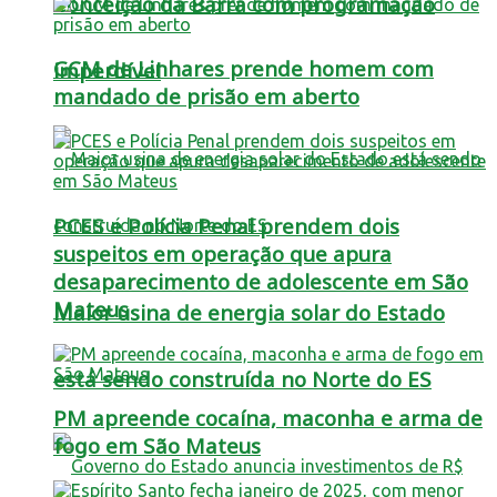
Conceição da Barra com programação
GCM de Linhares prende homem com
imperdível
mandado de prisão em aberto
PCES e Polícia Penal prendem dois
suspeitos em operação que apura
desaparecimento de adolescente em São
Mateus
Maior usina de energia solar do Estado
está sendo construída no Norte do ES
PM apreende cocaína, maconha e arma de
fogo em São Mateus