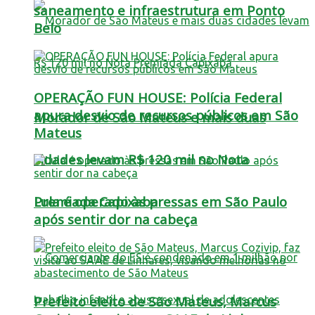
saneamento e infraestrutura em Ponto
Belo
OPERAÇÃO FUN HOUSE: Polícia Federal
apura desvio de recursos públicos em São
Morador de São Mateus e mais duas
Mateus
cidades levam R$ 120 mil no Nota
Lula é operado às pressas em São Paulo
Premiada Capixaba
após sentir dor na cabeça
Prefeito eleito de São Mateus, Marcus