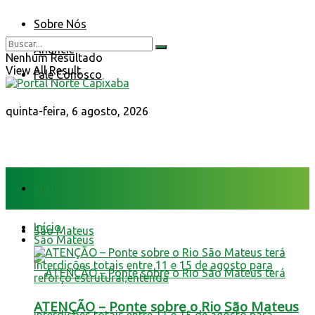
Sobre Nós
Anuncie
Nenhum Resultado
View All Result
Fale Conosco
quinta-feira, 6 agosto, 2026
Início
Início
São Mateus
São Mateus
ATENÇÃO – Ponte sobre o Rio São Mateus