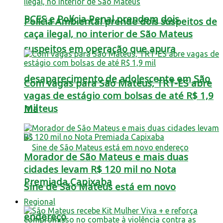
PCES e Polícia Penal prendem dois
Polícia Ambiental prende dois suspeitos de
caça ilegal, no interior de São Mateus
suspeitos em operação que apura
desaparecimento de adolescente em São
Com vagas para São Mateus, TRT-ES abre
vagas de estágio com bolsas de até R$ 1,9
mil
Mateus
Morador de São Mateus e mais duas
cidades levam R$ 120 mil no Nota
Premiada Capixaba
Sine de São Mateus está em novo
Regional
endereço