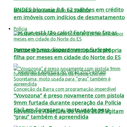
BNDES bloqueia R＄ 62 milhões em crédito
em imóveis com indícios de desmatamento
Polícia
Por que está tão calor? Fenômeno faz as
temperaturas dispararem no Sudeste
Pastor é preso acusado estuprar a própria
filha por meses em cidade do Norte do ES
“Vovozona” é preso novamente com pistola
9mm furtada durante operação da Polícia
Civil em Sooretama; moto usada para
Réveillon e Abertura do Verão 2025 agitam
“grau” também é apreendida