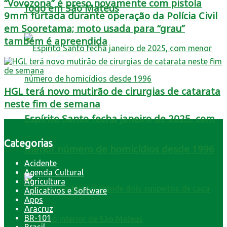
“Vovozona” é preso novamente com pistola
fogo em São Mateus
9mm furtada durante operação da Polícia Civil
em Sooretama; moto usada para “grau”
também é apreendida
HGL terá novo mutirão de cirurgias de catarata
neste fim de semana
Espírito Santo fecha janeiro de 2025, com
Categorias
menor número de homicídios desde 1996
Acidente
Agenda Cultural
Agricultura
Aplicativos e Software
Apps
Aracruz
BR-101