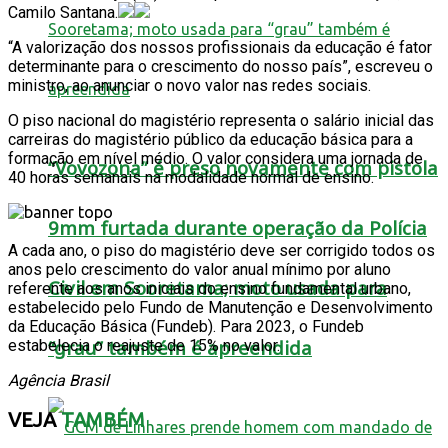
Camilo Santana.
“A valorização dos nossos profissionais da educação é fator
determinante para o crescimento do nosso país”, escreveu o
ministro, ao anunciar o novo valor nas redes sociais.
O piso nacional do magistério representa o salário inicial das
carreiras do magistério público da educação básica para a
formação em nível médio. O valor considera uma jornada de
“Vovozona” é preso novamente com pistola
40 horas semanais na modalidade normal de ensino.
9mm furtada durante operação da Polícia
A cada ano, o piso do magistério deve ser corrigido todos os
anos pelo crescimento do valor anual mínimo por aluno
Civil em Sooretama; moto usada para
referente aos anos iniciais do ensino fundamental urbano,
estabelecido pelo Fundo de Manutenção e Desenvolvimento
da Educação Básica (Fundeb). Para 2023, o Fundeb
“grau” também é apreendida
estabelecia o reajuste de 15% no valor.
Agência Brasil
VEJA
TAMBÉM