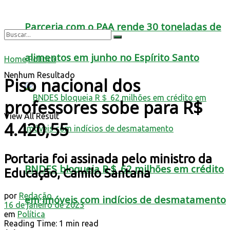
Parceria com o PAA rende 30 toneladas de
alimentos em junho no Espírito Santo
Home
Política
Nenhum Resultado
Piso nacional dos
professores sobe para R$
View All Result
4.420,55
Portaria foi assinada pelo ministro da
BNDES bloqueia R＄ 62 milhões em crédito
Educação, Camilo Santana
por
Redação
em imóveis com indícios de desmatamento
16 de janeiro de 2023
em
Política
Reading Time: 1 min read