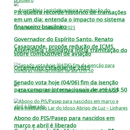
Pix quebra recorde histórico de transações
em um dia: entenda o impacto no sistema
financeiro brasileiro
Governador do Espírito Santo, Renato
Casagrande, propõe redução de ICMS
Assembleia Legislativa inicia tramitação do
sobre combustível de aviação
Orçamento Estadual de 2025
Senado vota hoje (04/06) fim da isenção
para compras internacionais de até US$ 50
Abono do PIS/Pasep para nascidos em
março e abril é liberado