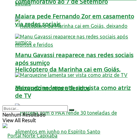
comemorativo ao 7 de Setembro
Maiara pede Fernando Zor em casamento
via redes sociais
Manu Gavassi reaparece nas redes sociais
após sumiço
Helicóptero da Marinha cai em Goiás,
Marquezine lamenta ser vista como atriz
deixando mortos e feridos
de TV
Nenhum Resultado
View All Result