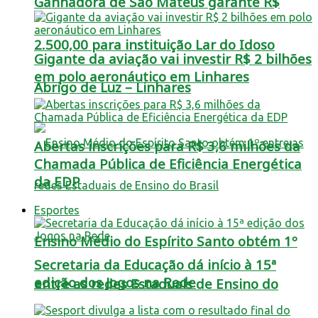
Ganhadora de São Mateus garante R$
2.500,00 para instituição Lar do Idoso
Gigante da aviação vai investir R$ 2 bilhões
em polo aeronáutico em Linhares
Abrigo de Luz – Linhares
Abertas inscrições para R$ 3,6 milhões da
Chamada Pública de Eficiência Energética
da EDP
Esportes
Ensino Médio do Espírito Santo obtém 1º
Secretaria da Educação dá início à 15ª
edição dos Jogos na Rede
entre as redes Estaduais de Ensino do