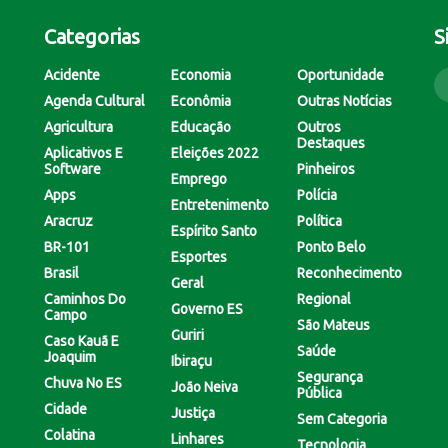
Categorias
S
Acidente
Economia
Oportunidade
Agenda Cultural
Econômia
Outras Notícias
Agricultura
Educação
Outros
Destaques
Aplicativos E
Eleições 2022
Software
Pinheiros
Emprego
Apps
Polícia
Entretenimento
Aracruz
Política
Espírito Santo
BR-101
Ponto Belo
Esportes
Brasil
Reconhecimento
Geral
Caminhos Do
Regional
Governo ES
Campo
São Mateus
Guriri
Caso Kauã E
Saúde
Joaquim
Ibiraçu
Segurança
Chuva No ES
João Neiva
Pública
Cidade
Justiça
Sem Categoria
Colatina
Linhares
Tecnologia