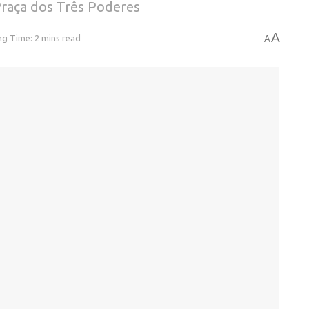
raça dos Três Poderes
A
g Time: 2 mins read
A