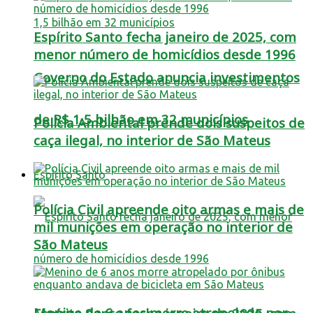
Espírito Santo fecha janeiro de 2025, com
menor número de homicídios desde 1996
Governo do Estado anuncia investimentos
de R$ 1,5 bilhão em 32 municípios
Polícia Ambiental prende dois suspeitos de
caça ilegal, no interior de São Mateus
Espírito Santo
Polícia Civil apreende oito armas e mais de
mil munições em operação no interior de
São Mateus
Menino de 6 anos morre atropelado por