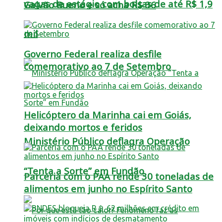
vagas de estágio com bolsas de até R$ 1,9
Galvão Bueno e só acha R$ 36
mil
Governo Federal realiza desfile
comemorativo ao 7 de Setembro
Helicóptero da Marinha cai em Goiás,
deixando mortos e feridos
Ministério Público deflagra Operação
“Tenta a Sorte” em Fundão
Parceria com o PAA rende 30 toneladas de
alimentos em junho no Espírito Santo