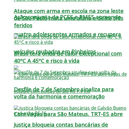
Ataque com arma em escola na zona leste
Ação conjunta da PCES e PMES apreende
de São Paulo mata uma aluna e deixa três
feridos
quatro adolescentes armados e recupera
veículos roubados em Pinheiros
Brasil terá onda de calor excepcional com
40ºC A 45ºC e risco à vida
Desfile de 7 de Setembro sinaliza para
volta da harmonia e comemoração
Com vagas para São Mateus, TRT-ES abre
Justiça bloqueia contas bancárias de