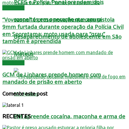
PCES e Polícia Penal prendem dois
Destaques
suspeitos em operação que apura
“Vovozona” é preso novamente com pistola
9mm furtada durante operação da Polícia Civil
em Sooretama; moto usada para “grau”
desaparecimento de adolescente em São
também é apreendida
Mateus
Destaques
GCM de Linhares prende homem com
mandado de prisão em aberto
Comente este post
PM apreende cocaína, maconha e arma de
RECENTES