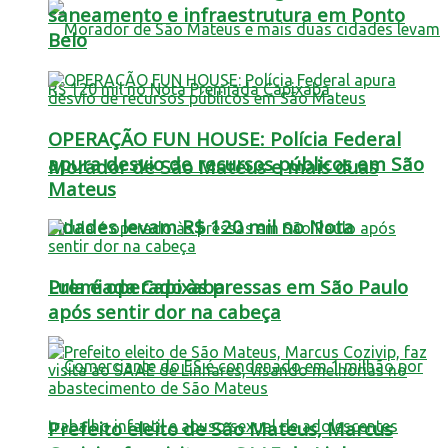
saneamento e infraestrutura em Ponto
Belo
OPERAÇÃO FUN HOUSE: Polícia Federal
apura desvio de recursos públicos em São
Morador de São Mateus e mais duas
Mateus
cidades levam R$ 120 mil no Nota
Lula é operado às pressas em São Paulo
Premiada Capixaba
após sentir dor na cabeça
Prefeito eleito de São Mateus, Marcus