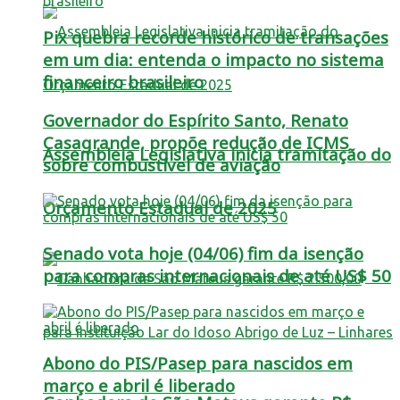
Pix quebra recorde histórico de transações
em um dia: entenda o impacto no sistema
financeiro brasileiro
Governador do Espírito Santo, Renato
Casagrande, propõe redução de ICMS
Assembleia Legislativa inicia tramitação do
sobre combustível de aviação
Orçamento Estadual de 2025
Senado vota hoje (04/06) fim da isenção
para compras internacionais de até US$ 50
Abono do PIS/Pasep para nascidos em
março e abril é liberado