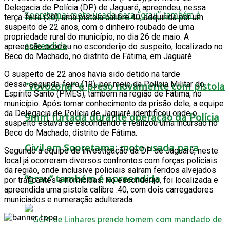
Delegacia de Polícia (DP) de Jaguaré, apreendeu, nessa
terça-feira (20), uma pistola calibre.40, adquirida por um
suspeito de 22 anos, com o dinheiro roubado de uma
propriedade rural do município, no dia 26 de maio. A
apreensão ocorreu no esconderijo do suspeito, localizado no
Beco do Machado, no distrito de Fátima, em Jaguaré.
O suspeito de 22 anos havia sido detido na tarde
dessa segunda-feira (19), por meio da Polícia Militar do
“Vovozona” é preso novamente com pistola
Espírito Santo (PMES), também na região de Fátima, no
município. Após tomar conhecimento da prisão dele, a equipe
da Delegacia de Polícia de Jaguaré identificou onde o
9mm furtada durante operação da Polícia
suspeito estava se escondendo e realizou uma incursão no
Beco do Machado, distrito de Fátima.
Civil em Sooretama; moto usada para
Segundo a equipe de investigação da DP de Jaguaré, neste
local já ocorreram diversos confrontos com forças policiais
da região, onde inclusive policiais saíram feridos alvejados
“grau” também é apreendida
por traficantes e homicidas. No esconderijo, foi localizada e
apreendida uma pistola calibre .40, com dois carregadores
municiados e numeração adulterada.