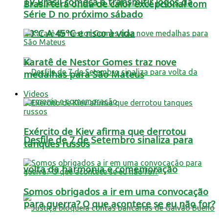
TV Brasil começa a transmitir jogos da
Brasil terá onda de calor excepcional com
Série D no próximo sábado
40ºC A 45ºC e risco à vida
Karatê de Nestor Gomes traz nove
medalhas para São Mateus
Videos
Exército de Kiev afirma que derrotou
Desfile de 7 de Setembro sinaliza para
tanques russos
volta da harmonia e comemoração
Somos obrigados a ir em uma convocação
para guerra? O que acontece se eu não for?