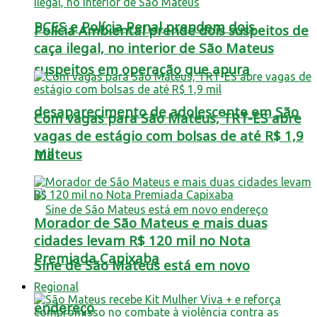
PCES e Polícia Penal prendem dois
Polícia Ambiental prende dois suspeitos de
caça ilegal, no interior de São Mateus
suspeitos em operação que apura
desaparecimento de adolescente em São
Com vagas para São Mateus, TRT-ES abre
vagas de estágio com bolsas de até R$ 1,9
mil
Mateus
Morador de São Mateus e mais duas
cidades levam R$ 120 mil no Nota
Premiada Capixaba
Sine de São Mateus está em novo
Regional
endereço