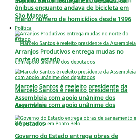
Espírito Santo fecha janeiro de 2025, com
ônibus enquanto andava de bicicleta em
São Mateus
menor número de homicídios desde 1996
Política
Arranjos Produtivos entrega mudas no
norte do estado
Marcelo Santos é reeleito presidente da
Marcelo Santos é reeleito presidente da
Assembleia com apoio unânime dos
Assembleia com apoio unânime dos
deputados
deputados
Governo do Estado entrega obras de