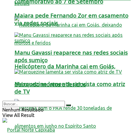
comemorativo ao 7 de Setembro
Maiara pede Fernando Zor em casamento
via redes sociais
Manu Gavassi reaparece nas redes sociais
após sumiço
Helicóptero da Marinha cai em Goiás,
Marquezine lamenta ser vista como atriz
deixando mortos e feridos
de TV
Nenhum Resultado
View All Result