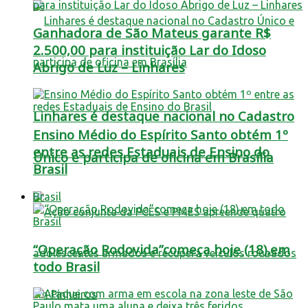
Ganhadora de São Mateus garante R$
2.500,00 para instituição Lar do Idoso
Abrigo de Luz – Linhares
Linhares é destaque nacional no Cadastro
Ensino Médio do Espírito Santo obtém 1º
entre as redes Estaduais de Ensino do
Único e participa de oficina em Brasília
Brasil
Brasil
“Operação Rodovida”começa hoje (18),em
todo Brasil