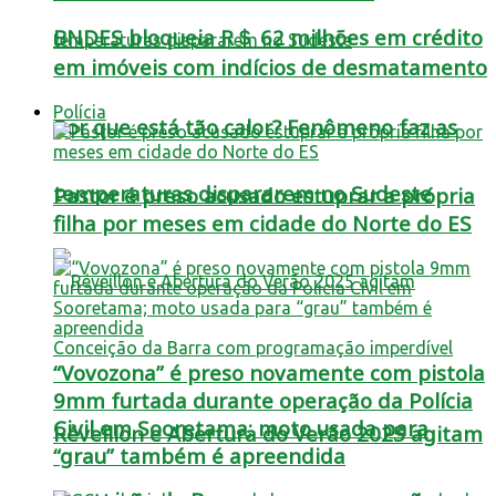
BNDES bloqueia R＄ 62 milhões em crédito
em imóveis com indícios de desmatamento
Polícia
Por que está tão calor? Fenômeno faz as
temperaturas dispararem no Sudeste
Pastor é preso acusado estuprar a própria
filha por meses em cidade do Norte do ES
“Vovozona” é preso novamente com pistola
9mm furtada durante operação da Polícia
Civil em Sooretama; moto usada para
Réveillon e Abertura do Verão 2025 agitam
“grau” também é apreendida