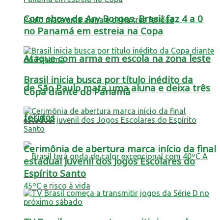
Com show de Ary Borges, Brasil faz 4 a 0
no Panamá em estreia na Copa
Ataque com arma em escola na zona leste
Brasil inicia busca por título inédito da
de São Paulo mata uma aluna e deixa três
Copa diante do Panamá
feridos
Cerimônia de abertura marca início da final
estadual juvenil dos Jogos Escolares do
Espírito Santo