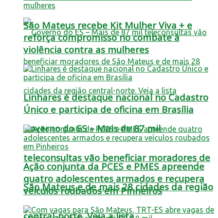
São Mateus recebe Kit Mulher Viva + e
reforça compromisso no combate à
violência contra as mulheres
Linhares é destaque nacional no Cadastro
Único e participa de oficina em Brasília
Governo do ES – Mais de 87 mil
teleconsultas vão beneficiar moradores de
Ação conjunta da PCES e PMES apreende
quatro adolescentes armados e recupera
São Mateus e de mais 28 cidades da região
veículos roubados em Pinheiros
central-norte. Veja a lista