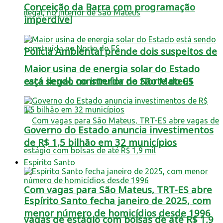
Conceição da Barra com programação
imperdível
Polícia Ambiental prende dois suspeitos de
Maior usina de energia solar do Estado
está sendo construída no Norte do ES
caça ilegal, no interior de São Mateus
Governo do Estado anuncia investimentos
de R$ 1,5 bilhão em 32 municípios
Espírito Santo
Com vagas para São Mateus, TRT-ES abre
Espírito Santo fecha janeiro de 2025, com
menor número de homicídios desde 1996
vagas de estágio com bolsas de até R$ 1,9