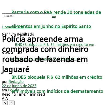
Parceria com o PAA rende 30 toneladas de
alimentos em junho no Espírito Santo
Home
Polícia
Nenhum Resultado
Polícia apreende arma
comprada com dinheiro
View All Result
roubado de fazenda em
Jaguaré
BNDES bloqueia R＄ 62 milhões em crédito
por
Redação
22 de junho de 2023
em
Polícia
em imóveis com indícios de desmatamento
Reading Time: 1 min read
A
A
A
A