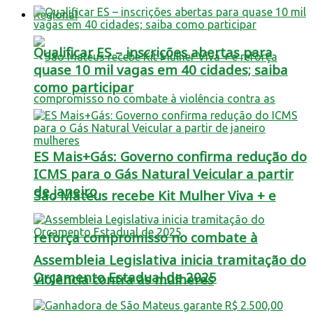
Regional
Qualificar ES – inscrições abertas para
quase 10 mil vagas em 40 cidades; saiba
como participar
ES Mais+Gás: Governo confirma redução do
ICMS para o Gás Natural Veicular a partir
de janeiro
São Mateus recebe Kit Mulher Viva + e
reforça compromisso no combate à
Assembleia Legislativa inicia tramitação do
Orçamento Estadual de 2025
violência contra as mulheres