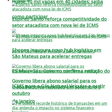
quase 10 mil vagas em 40 cidades; saiba
como participar
Espírito Santo reforça competitividade do
setor atacadista com nova lei de ICMS
Shopee inaugura novo hub logístico em
São Mateus para acelerar entregas
ES Mais+Gás: Governo confirma redução do
Governo libera abono salarial para os
ICMS para o Gás Natural Veicular a partir
trabalhadores nascidos em setembro e
outubro
de janeiro