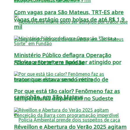
Com vagas para São Mateus, TRT-ES abre
vagas de estágio com bolsas de até R$ 1,9
mil
Ministério Público deflagra Operação
Adolescente morre após ser atingido por
“Tenta a Sorte” em Fundão
trator que estava sendo retirado de
Por que está tão calor? Fenômeno faz as
caminhão, em São Mateus
temperaturas dispararem no Sudeste
Réveillon e Abertura do Verão 2025 agitam