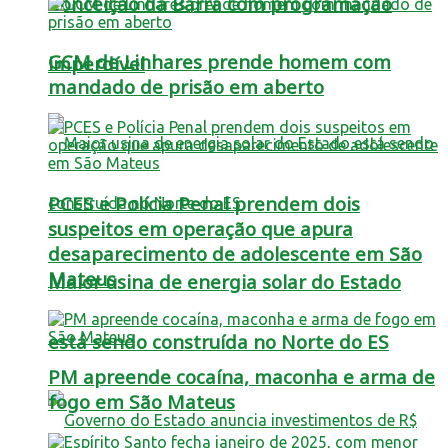
Conceição da Barra com programação
GCM de Linhares prende homem com
imperdível
mandado de prisão em aberto
PCES e Polícia Penal prendem dois
suspeitos em operação que apura
desaparecimento de adolescente em São
Mateus
Maior usina de energia solar do Estado
está sendo construída no Norte do ES
PM apreende cocaína, maconha e arma de
fogo em São Mateus