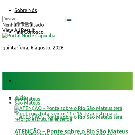
Sobre Nós
Anuncie
Nenhum Resultado
View All Result
Fale Conosco
quinta-feira, 6 agosto, 2026
Início
Início
São Mateus
São Mateus
ATENÇÃO – Ponte sobre o Rio São Mateus