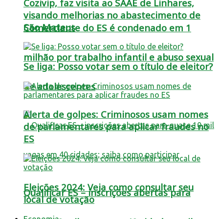
Cozivip, faz visita ao SAAE de Linhares,
visando melhorias no abastecimento de
São Mateus
Comerciante do ES é condenado em 1
milhão por trabalho infantil e abuso sexual
Se liga: Posso votar sem o título de eleitor?
de adolescentes
Alerta de golpes: Criminosos usam nomes
de parlamentares para aplicar fraudes no
ES
Eleições 2024: Veja como consultar seu
Qualificar ES – inscrições abertas para
local de votação
Economia