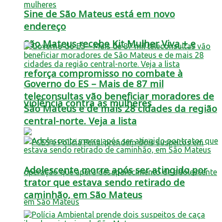
Sine de São Mateus está em novo
endereço
São Mateus recebe Kit Mulher Viva + e
reforça compromisso no combate à
Governo do ES – Mais de 87 mil
teleconsultas vão beneficiar moradores de
violência contra as mulheres
São Mateus e de mais 28 cidades da região
central-norte. Veja a lista
Adolescente morre após ser atingido por
trator que estava sendo retirado de
caminhão, em São Mateus