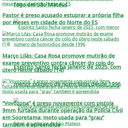
fogo em São Mateus
Pastor é preso acusado estuprar a própria filha
por meses em cidade do Norte do ES
Março Lilás: Casa Rosa promove mutirão de
exame preventivo contra câncer do colo do
Espírito Santo fecha janeiro de 2025, com
útero neste sábado (14)
menor número de homicídios desde 1996
“Vovozona” é preso novamente com pistola
9mm furtada durante operação da Polícia Civil
em Sooretama; moto usada para “grau”
também é apreendida