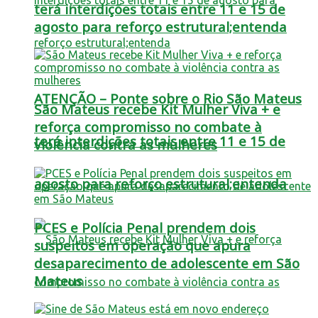
terá interdições totais entre 11 e 15 de
agosto para reforço estrutural;entenda
ATENÇÃO – Ponte sobre o Rio São Mateus
São Mateus recebe Kit Mulher Viva + e
reforça compromisso no combate à
terá interdições totais entre 11 e 15 de
violência contra as mulheres
agosto para reforço estrutural;entenda
PCES e Polícia Penal prendem dois
suspeitos em operação que apura
desaparecimento de adolescente em São
Mateus