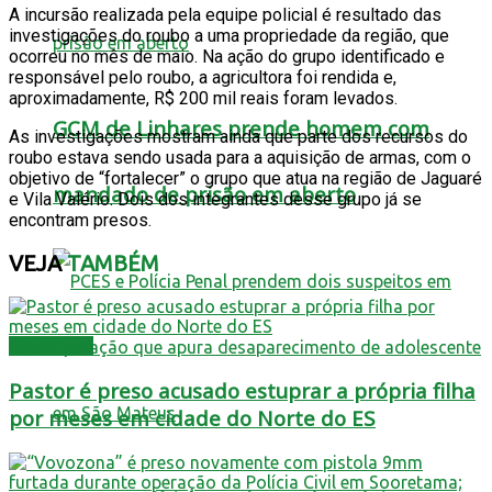
A incursão realizada pela equipe policial é resultado das
investigações do roubo a uma propriedade da região, que
ocorreu no mês de maio. Na ação do grupo identificado e
responsável pelo roubo, a agricultora foi rendida e,
aproximadamente, R$ 200 mil reais foram levados.
GCM de Linhares prende homem com
As investigações mostram ainda que parte dos recursos do
roubo estava sendo usada para a aquisição de armas, com o
objetivo de “fortalecer” o grupo que atua na região de Jaguaré
mandado de prisão em aberto
e Vila Valério. Dois dos integrantes desse grupo já se
encontram presos.
VEJA
TAMBÉM
Destaques
Pastor é preso acusado estuprar a própria filha
por meses em cidade do Norte do ES