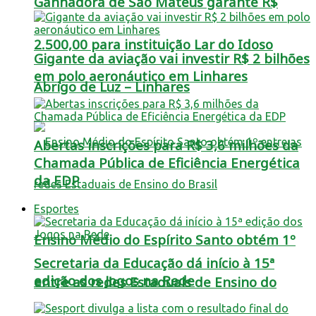
Ganhadora de São Mateus garante R$
2.500,00 para instituição Lar do Idoso
Gigante da aviação vai investir R$ 2 bilhões
em polo aeronáutico em Linhares
Abrigo de Luz – Linhares
Abertas inscrições para R$ 3,6 milhões da
Chamada Pública de Eficiência Energética
da EDP
Esportes
Ensino Médio do Espírito Santo obtém 1º
Secretaria da Educação dá início à 15ª
edição dos Jogos na Rede
entre as redes Estaduais de Ensino do