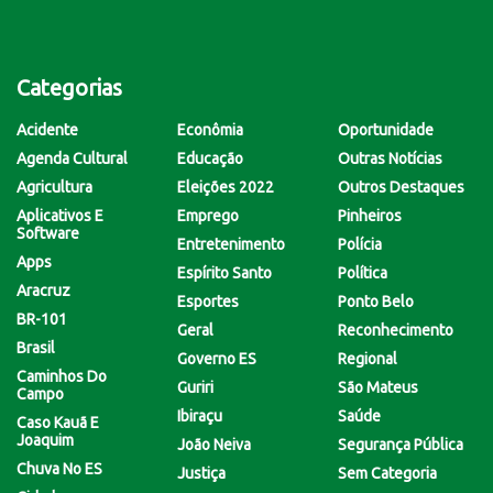
Categorias
Acidente
Econômia
Oportunidade
Agenda Cultural
Educação
Outras Notícias
Agricultura
Eleições 2022
Outros Destaques
Aplicativos E
Emprego
Pinheiros
Software
Entretenimento
Polícia
Apps
Espírito Santo
Política
Aracruz
Esportes
Ponto Belo
BR-101
Geral
Reconhecimento
Brasil
Governo ES
Regional
Caminhos Do
Guriri
São Mateus
Campo
Ibiraçu
Saúde
Caso Kauã E
Joaquim
João Neiva
Segurança Pública
Chuva No ES
Justiça
Sem Categoria