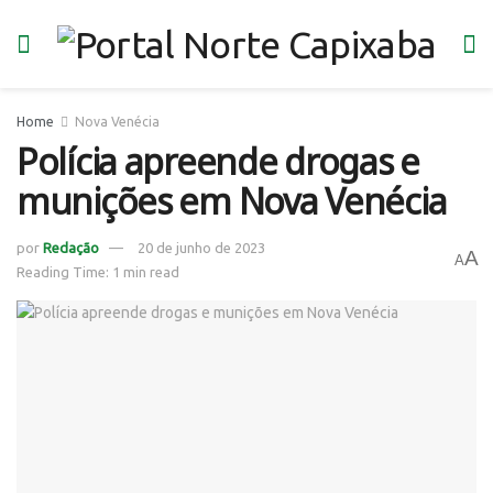
Home
Nova Venécia
Polícia apreende drogas e
munições em Nova Venécia
por
Redação
20 de junho de 2023
A
A
Reading Time: 1 min read