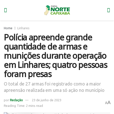
Home
Linhares
Polícia apreende grande
quantidade de armas e
munições durante operação
em Linhares; quatro pessoas
foram presas
O total de 27 armas foi registrado como a maior
apreensão realizada em uma só ação no município
por
Redação
23 de junho de 2023
A
A
Reading Time: 2 mins read