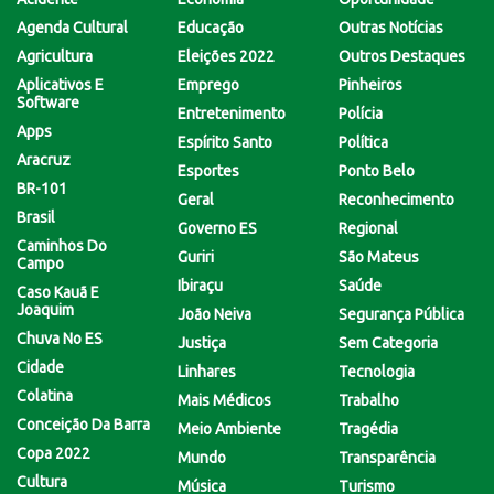
Agenda Cultural
Educação
Outras Notícias
Agricultura
Eleições 2022
Outros Destaques
Aplicativos E
Emprego
Pinheiros
Software
Entretenimento
Polícia
Apps
Espírito Santo
Política
Aracruz
Esportes
Ponto Belo
BR-101
Geral
Reconhecimento
Brasil
Governo ES
Regional
Caminhos Do
Guriri
São Mateus
Campo
Ibiraçu
Saúde
Caso Kauã E
Joaquim
João Neiva
Segurança Pública
Chuva No ES
Justiça
Sem Categoria
Cidade
Linhares
Tecnologia
Colatina
Mais Médicos
Trabalho
Conceição Da Barra
Meio Ambiente
Tragédia
Copa 2022
Mundo
Transparência
Cultura
Música
Turismo