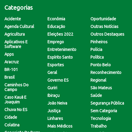
Categorias
Acidente
Econômia
Oportunidade
Agenda Cultural
Educação
Outras Notícias
Agricultura
Eleições 2022
Outros Destaques
Aplicativos E
Emprego
Pinheiros
Software
Entretenimento
Polícia
Apps
Espírito Santo
Política
Aracruz
Esportes
Ponto Belo
BR-101
Geral
Reconhecimento
Brasil
Governo ES
Regional
Caminhos Do
Guriri
São Mateus
Campo
Ibiraçu
Saúde
Caso Kauã E
Joaquim
João Neiva
Segurança Pública
Chuva No ES
Justiça
Sem Categoria
Cidade
Linhares
Tecnologia
Colatina
Mais Médicos
Trabalho