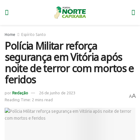
Home
Espírito Santo
Polícia Militar reforça
segurança em Vitória após
noite de terror com mortos e
feridos
por
Redação
26 de junho de 2023
A
A
Reading Time: 2 mins read