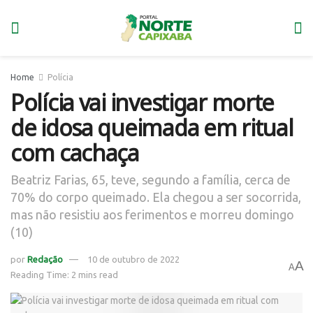
Home
Polícia
Polícia vai investigar morte
de idosa queimada em ritual
com cachaça
Beatriz Farias, 65, teve, segundo a família, cerca de
70% do corpo queimado. Ela chegou a ser socorrida,
mas não resistiu aos ferimentos e morreu domingo
(10)
por
Redação
10 de outubro de 2022
A
A
Reading Time: 2 mins read