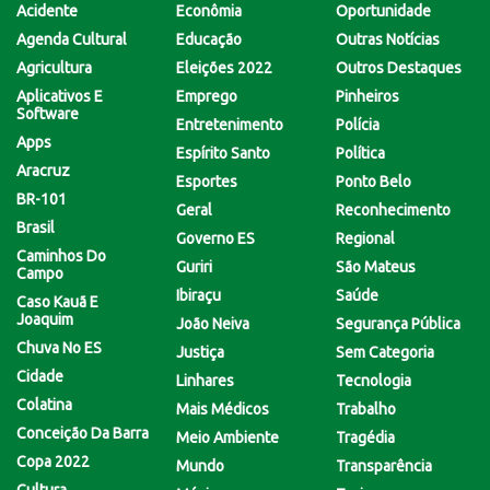
Acidente
Econômia
Oportunidade
Agenda Cultural
Educação
Outras Notícias
Agricultura
Eleições 2022
Outros Destaques
Aplicativos E
Emprego
Pinheiros
Software
Entretenimento
Polícia
Apps
Espírito Santo
Política
Aracruz
Esportes
Ponto Belo
BR-101
Geral
Reconhecimento
Brasil
Governo ES
Regional
Caminhos Do
Guriri
São Mateus
Campo
Ibiraçu
Saúde
Caso Kauã E
Joaquim
João Neiva
Segurança Pública
Chuva No ES
Justiça
Sem Categoria
Cidade
Linhares
Tecnologia
Colatina
Mais Médicos
Trabalho
Conceição Da Barra
Meio Ambiente
Tragédia
Copa 2022
Mundo
Transparência
Cultura