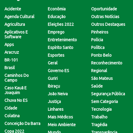
Acidente
Econômia
Oportunidade
Agenda Cultural
Educação
Outras Notícias
Agricultura
Eleições 2022
Outros Destaques
Aplicativos E
Emprego
Pinheiros
Software
Entretenimento
Polícia
Apps
Espírito Santo
Política
Aracruz
Esportes
Ponto Belo
BR-101
Geral
Reconhecimento
Brasil
Governo ES
Regional
Caminhos Do
Guriri
São Mateus
Campo
Ibiraçu
Saúde
Caso Kauã E
Joaquim
João Neiva
Segurança Pública
Chuva No ES
Justiça
Sem Categoria
Cidade
Linhares
Tecnologia
Colatina
Mais Médicos
Trabalho
Conceição Da Barra
Meio Ambiente
Tragédia
Copa 2022
Mundo
Transparência