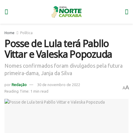
Home
Política
Posse de Lula terá Pabllo
Vittar e Valeska Popozuda
Nomes confirmados foram divulgados pela futura
primeira-dama, Janja da Silva
por
Redação
30 de novembro de 2022
A
A
Reading Time: 1 min read