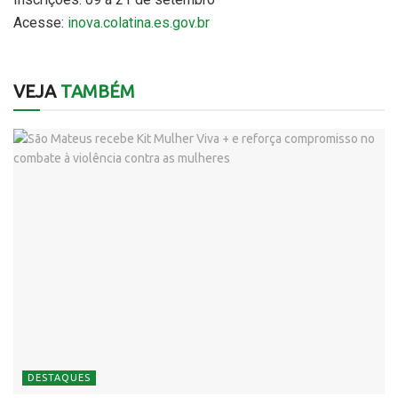
Acesse:
inova.colatina.es.gov.br
VEJA
TAMBÉM
DESTAQUES