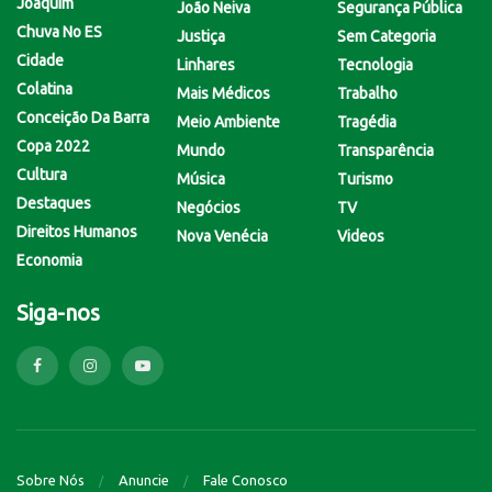
Joaquim
João Neiva
Segurança Pública
Chuva No ES
Justiça
Sem Categoria
Cidade
Linhares
Tecnologia
Colatina
Mais Médicos
Trabalho
Conceição Da Barra
Meio Ambiente
Tragédia
Copa 2022
Mundo
Transparência
Cultura
Música
Turismo
Destaques
Negócios
TV
Direitos Humanos
Nova Venécia
Videos
Economia
Siga-nos
Sobre Nós
Anuncie
Fale Conosco