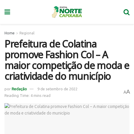
Home
Regional
Prefeitura de Colatina
promove Fashion Col – A
maior competição de moda e
criatividade do município
por
Redação
9 de setembro de 2022
A
A
Reading Time: 4 mins read