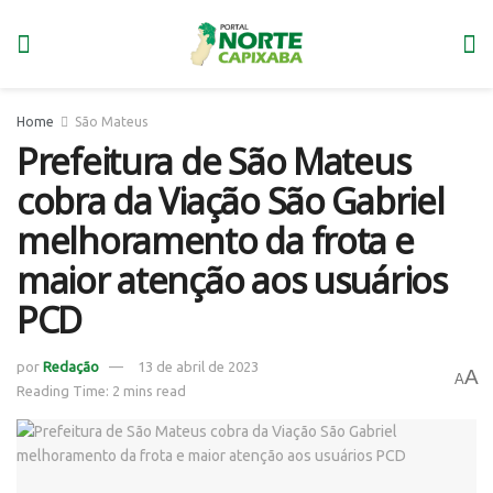
Home
São Mateus
Prefeitura de São Mateus
cobra da Viação São Gabriel
melhoramento da frota e
maior atenção aos usuários
PCD
por
Redação
13 de abril de 2023
A
A
Reading Time: 2 mins read