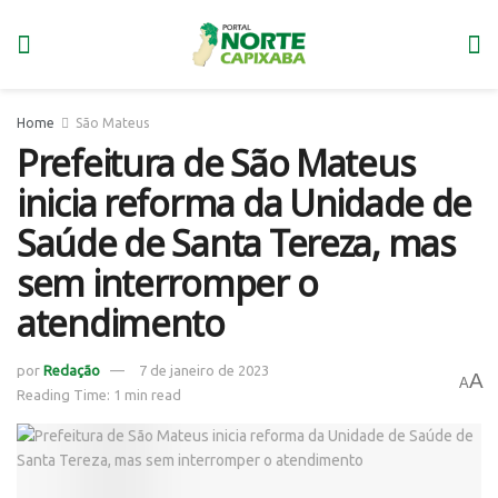
Home
São Mateus
Prefeitura de São Mateus
inicia reforma da Unidade de
Saúde de Santa Tereza, mas
sem interromper o
atendimento
por
Redação
7 de janeiro de 2023
A
A
Reading Time: 1 min read