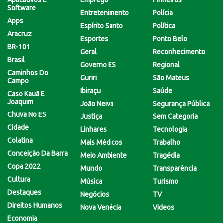
Software
Entretenimento
Polícia
Apps
Espírito Santo
Política
Aracruz
Esportes
Ponto Belo
BR-101
Geral
Reconhecimento
Brasil
Governo ES
Regional
Caminhos Do
Guriri
São Mateus
Campo
Ibiraçu
Saúde
Caso Kauã E
Joaquim
João Neiva
Segurança Pública
Chuva No ES
Justiça
Sem Categoria
Cidade
Linhares
Tecnologia
Colatina
Mais Médicos
Trabalho
Conceição Da Barra
Meio Ambiente
Tragédia
Copa 2022
Mundo
Transparência
Cultura
Música
Turismo
Destaques
Negócios
TV
Direitos Humanos
Nova Venécia
Videos
Economia