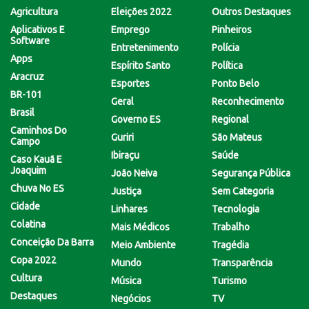
Agricultura
Eleições 2022
Outros Destaques
Aplicativos E
Emprego
Pinheiros
Software
Entretenimento
Polícia
Apps
Espírito Santo
Política
Aracruz
Esportes
Ponto Belo
BR-101
Geral
Reconhecimento
Brasil
Governo ES
Regional
Caminhos Do
Guriri
São Mateus
Campo
Ibiraçu
Saúde
Caso Kauã E
Joaquim
João Neiva
Segurança Pública
Chuva No ES
Justiça
Sem Categoria
Cidade
Linhares
Tecnologia
Colatina
Mais Médicos
Trabalho
Conceição Da Barra
Meio Ambiente
Tragédia
Copa 2022
Mundo
Transparência
Cultura
Música
Turismo
Destaques
Negócios
TV