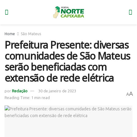
Home
São Mateus
Prefeitura Presente: diversas
comunidades de São Mateus
serão beneficiadas com
extensão de rede elétrica
por
Redação
30 de janeiro de 2023
A
A
Reading Time: 1 min read