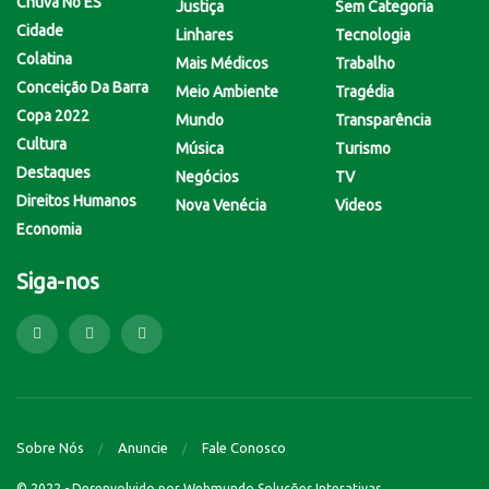
Chuva No ES
Justiça
Sem Categoria
Cidade
Linhares
Tecnologia
Colatina
Mais Médicos
Trabalho
Conceição Da Barra
Meio Ambiente
Tragédia
Copa 2022
Mundo
Transparência
Cultura
Música
Turismo
Destaques
Negócios
TV
Direitos Humanos
Nova Venécia
Videos
Economia
Siga-nos
Sobre Nós
Anuncie
Fale Conosco
© 2022 - Desenvolvido por
Webmundo Soluções Interativas