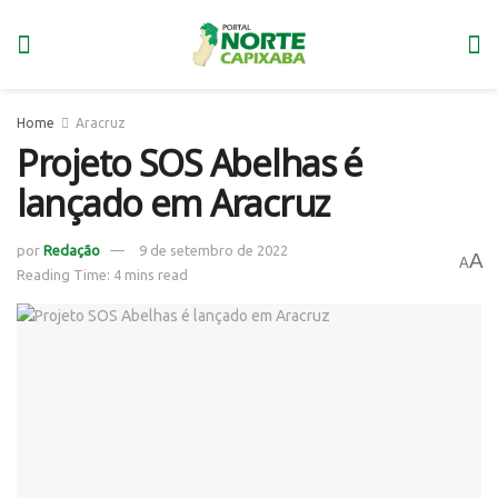
Home
Aracruz
Projeto SOS Abelhas é
lançado em Aracruz
por
Redação
9 de setembro de 2022
A
A
Reading Time: 4 mins read