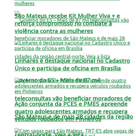
São Mateus recebe Kit Mulher Viva + e
reforça compromisso no combate à
violência contra as mulheres
Linhares é destaque nacional no Cadastro
Único e participa de oficina em Brasília
Governo do ES – Mais de 87 mil
teleconsultas vão beneficiar moradores de
Ação conjunta da PCES e PMES apreende
quatro adolescentes armados e recupera
São Mateus e de mais 28 cidades da região
veículos roubados em Pinheiros
central-norte. Veja a lista