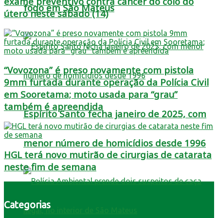
exame preventivo contra câncer do colo do
fogo em São Mateus
útero neste sábado (14)
“Vovozona” é preso novamente com pistola
9mm furtada durante operação da Polícia Civil
em Sooretama; moto usada para “grau”
também é apreendida
Espírito Santo fecha janeiro de 2025, com
menor número de homicídios desde 1996
HGL terá novo mutirão de cirurgias de catarata
neste fim de semana
Categorias