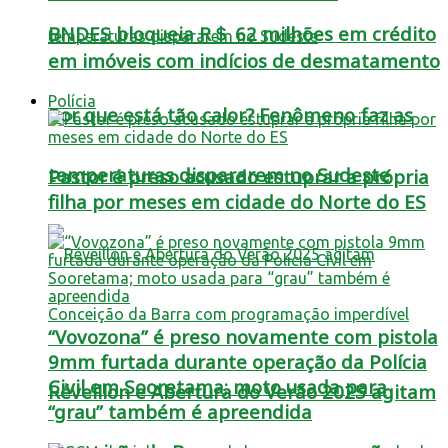
BNDES bloqueia R＄ 62 milhões em crédito
em imóveis com indícios de desmatamento
Polícia
Por que está tão calor? Fenômeno faz as
temperaturas dispararem no Sudeste
Pastor é preso acusado estuprar a própria
filha por meses em cidade do Norte do ES
“Vovozona” é preso novamente com pistola
9mm furtada durante operação da Polícia
Civil em Sooretama; moto usada para
Réveillon e Abertura do Verão 2025 agitam
“grau” também é apreendida