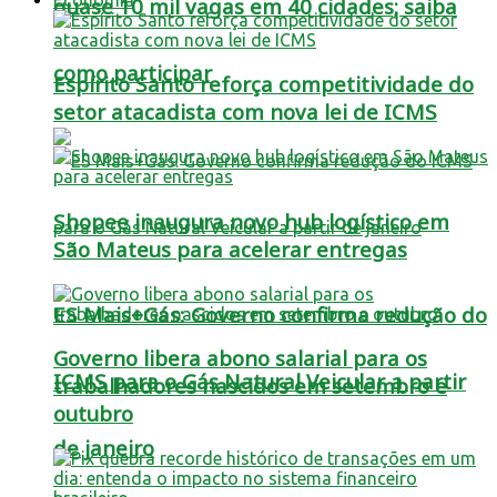
quase 10 mil vagas em 40 cidades; saiba
como participar
Espírito Santo reforça competitividade do
setor atacadista com nova lei de ICMS
Shopee inaugura novo hub logístico em
São Mateus para acelerar entregas
ES Mais+Gás: Governo confirma redução do
Governo libera abono salarial para os
ICMS para o Gás Natural Veicular a partir
trabalhadores nascidos em setembro e
outubro
de janeiro