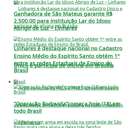
Ganhadora de São Mateus garante R$
2.500,00 para instituição Lar do Idoso
Abrigo de Luz – Linhares
Linhares é destaque nacional no Cadastro
Ensino Médio do Espírito Santo obtém 1º
entre as redes Estaduais de Ensino do
Único e participa de oficina em Brasília
Brasil
Brasil
“Operação Rodovida”começa hoje (18),em
todo Brasil