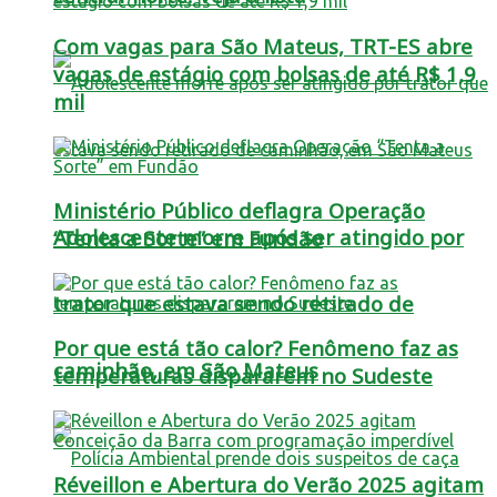
Com vagas para São Mateus, TRT-ES abre
vagas de estágio com bolsas de até R$ 1,9
mil
Ministério Público deflagra Operação
Adolescente morre após ser atingido por
“Tenta a Sorte” em Fundão
trator que estava sendo retirado de
Por que está tão calor? Fenômeno faz as
caminhão, em São Mateus
temperaturas dispararem no Sudeste
Réveillon e Abertura do Verão 2025 agitam