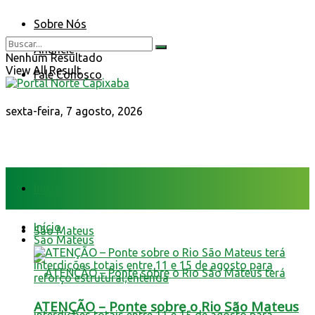
Sobre Nós
Anuncie
Nenhum Resultado
View All Result
Fale Conosco
sexta-feira, 7 agosto, 2026
Início
Início
São Mateus
São Mateus
ATENÇÃO – Ponte sobre o Rio São Mateus