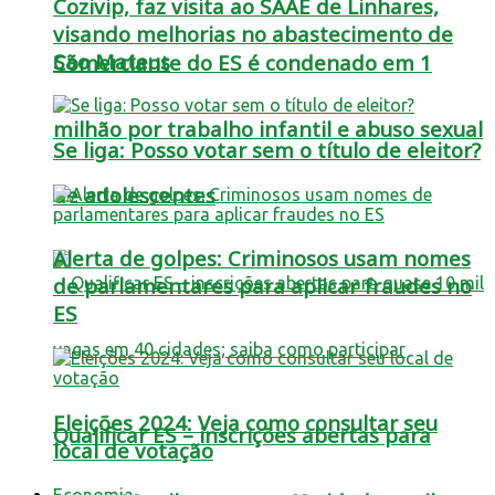
Cozivip, faz visita ao SAAE de Linhares,
visando melhorias no abastecimento de
São Mateus
Comerciante do ES é condenado em 1
milhão por trabalho infantil e abuso sexual
Se liga: Posso votar sem o título de eleitor?
de adolescentes
Alerta de golpes: Criminosos usam nomes
de parlamentares para aplicar fraudes no
ES
Eleições 2024: Veja como consultar seu
Qualificar ES – inscrições abertas para
local de votação
Economia