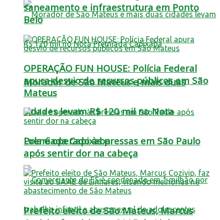
saneamento e infraestrutura em Ponto
Belo
OPERAÇÃO FUN HOUSE: Polícia Federal
apura desvio de recursos públicos em São
Morador de São Mateus e mais duas
Mateus
cidades levam R$ 120 mil no Nota
Lula é operado às pressas em São Paulo
Premiada Capixaba
após sentir dor na cabeça
Prefeito eleito de São Mateus, Marcus