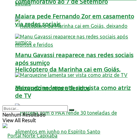
comemorativo ao 7 de Setembro
Maiara pede Fernando Zor em casamento
via redes sociais
Manu Gavassi reaparece nas redes sociais
após sumiço
Helicóptero da Marinha cai em Goiás,
Marquezine lamenta ser vista como atriz
deixando mortos e feridos
de TV
Nenhum Resultado
View All Result