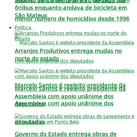
Espírito Santo fecha janeiro de 2025, com
ônibus enquanto andava de bicicleta em
São Mateus
menor número de homicídios desde 1996
Política
Arranjos Produtivos entrega mudas no
norte do estado
Marcelo Santos é reeleito presidente da
Marcelo Santos é reeleito presidente da
Assembleia com apoio unânime dos
Assembleia com apoio unânime dos
deputados
deputados
Governo do Estado entrega obras de