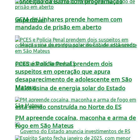
Conceição da Barra com programação
GCM de Linhares prende homem com
imperdível
mandado de prisão em aberto
PCES e Polícia Penal prendem dois
suspeitos em operação que apura
desaparecimento de adolescente em São
Mateus
Maior usina de energia solar do Estado
está sendo construída no Norte do ES
PM apreende cocaína, maconha e arma de
fogo em São Mateus