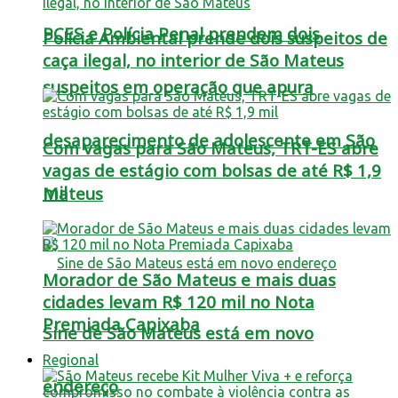
PCES e Polícia Penal prendem dois
Polícia Ambiental prende dois suspeitos de
caça ilegal, no interior de São Mateus
suspeitos em operação que apura
desaparecimento de adolescente em São
Com vagas para São Mateus, TRT-ES abre
vagas de estágio com bolsas de até R$ 1,9
mil
Mateus
Morador de São Mateus e mais duas
cidades levam R$ 120 mil no Nota
Premiada Capixaba
Sine de São Mateus está em novo
Regional
endereço