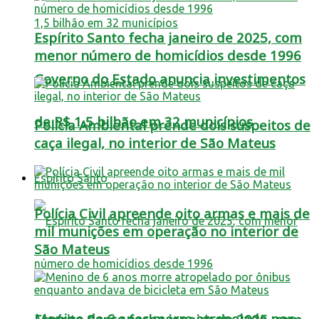
Espírito Santo fecha janeiro de 2025, com
menor número de homicídios desde 1996
Governo do Estado anuncia investimentos
de R$ 1,5 bilhão em 32 municípios
Polícia Ambiental prende dois suspeitos de
caça ilegal, no interior de São Mateus
Espírito Santo
Polícia Civil apreende oito armas e mais de
mil munições em operação no interior de
São Mateus
Menino de 6 anos morre atropelado por