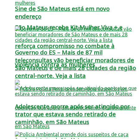
Sine de São Mateus está em novo
endereço
São Mateus recebe Kit Mulher Viva + e
reforça compromisso no combate à
Governo do ES – Mais de 87 mil
teleconsultas vão beneficiar moradores de
violência contra as mulheres
São Mateus e de mais 28 cidades da região
central-norte. Veja a lista
Adolescente morre após ser atingido por
trator que estava sendo retirado de
caminhão, em São Mateus