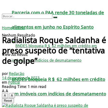
Parceria com o PAA rende 30 toneladas de
alimentos em junho no Espírito Santo
Home
Polícia
Nenhum Resultado
Radialista Roque Saldanha é
preso suspeito de “tentativa
View All Result
de golpe”
por
Redação
14 de janeiro de 2023
BNDES bloqueia R＄ 62 milhões em crédito
em
Polícia
Reading Time: 1 min read
A
A
em imóveis com indícios de desmatamento
A
A
Reset