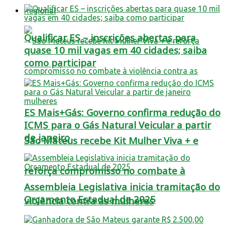
Regional
Qualificar ES – inscrições abertas para
quase 10 mil vagas em 40 cidades; saiba
como participar
ES Mais+Gás: Governo confirma redução do
ICMS para o Gás Natural Veicular a partir
de janeiro
São Mateus recebe Kit Mulher Viva + e
reforça compromisso no combate à
Assembleia Legislativa inicia tramitação do
Orçamento Estadual de 2025
violência contra as mulheres