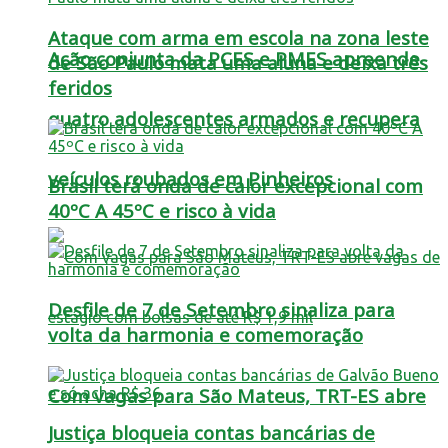
Ataque com arma em escola na zona leste
Ação conjunta da PCES e PMES apreende
de São Paulo mata uma aluna e deixa três
feridos
quatro adolescentes armados e recupera
veículos roubados em Pinheiros
Brasil terá onda de calor excepcional com
40ºC A 45ºC e risco à vida
Desfile de 7 de Setembro sinaliza para
volta da harmonia e comemoração
Com vagas para São Mateus, TRT-ES abre
Justiça bloqueia contas bancárias de