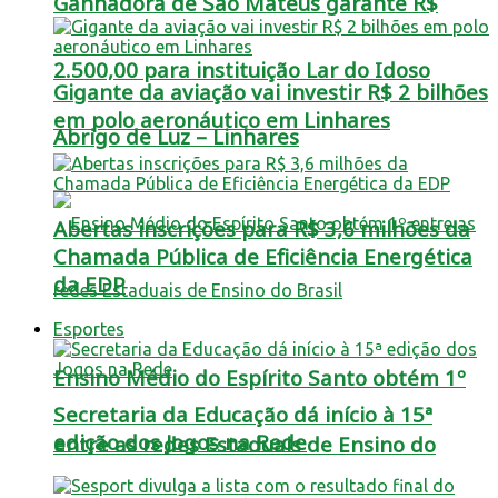
Ganhadora de São Mateus garante R$
2.500,00 para instituição Lar do Idoso
Gigante da aviação vai investir R$ 2 bilhões
em polo aeronáutico em Linhares
Abrigo de Luz – Linhares
Abertas inscrições para R$ 3,6 milhões da
Chamada Pública de Eficiência Energética
da EDP
Esportes
Ensino Médio do Espírito Santo obtém 1º
Secretaria da Educação dá início à 15ª
edição dos Jogos na Rede
entre as redes Estaduais de Ensino do