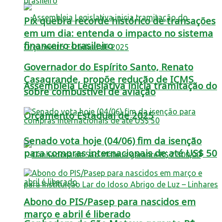
Pix quebra recorde histórico de transações
em um dia: entenda o impacto no sistema
financeiro brasileiro
Governador do Espírito Santo, Renato
Casagrande, propõe redução de ICMS
Assembleia Legislativa inicia tramitação do
sobre combustível de aviação
Orçamento Estadual de 2025
Senado vota hoje (04/06) fim da isenção
para compras internacionais de até US$ 50
Abono do PIS/Pasep para nascidos em
março e abril é liberado