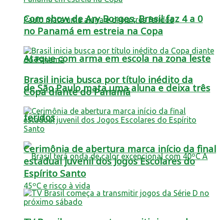
Com show de Ary Borges, Brasil faz 4 a 0
no Panamá em estreia na Copa
Ataque com arma em escola na zona leste
Brasil inicia busca por título inédito da
de São Paulo mata uma aluna e deixa três
Copa diante do Panamá
feridos
Cerimônia de abertura marca início da final
estadual juvenil dos Jogos Escolares do
Espírito Santo