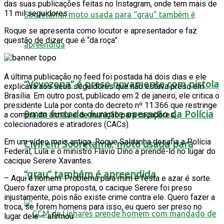
das suas publicações feitas no Instagram, onde tem mais de
11 mil seguidores.
Roque se apresenta como locutor e apresentador e faz
questão de dizer que é “da roça”.
A última publicação no feed foi postada há dois dias e ele
“Vovozona” é preso novamente com pistola
explicava aos seus seguidores que não estava preso em
Brasília. Em outro post, publicado em 2 de janeiro, ele critica o
presidente Lula por conta do decreto nº 11.366 que restringe
9mm furtada durante operação da Polícia
a compra de armas e de munição para caçadores,
colecionadores e atiradores (CACs).
Em um vídeo mais antigo, Roque Saldanha desafia a Polícia
Civil em Sooretama; moto usada para
Federal, Lula e o ministro Flávio Dino a prendê-lo no lugar do
cacique Serere Xavantes.
“grau” também é apreendida
– Aqui é homem. Problema para mim é festa e azar é sorte.
Quero fazer uma proposta, o cacique Serere foi preso
injustamente, pois não existe crime contra ele. Quero fazer a
troca, se forem homens para isso, eu quero ser preso no
lugar dele – afirmou.