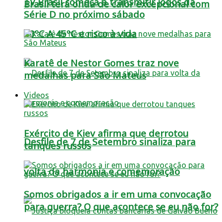
TV Brasil começa a transmitir jogos da
Brasil terá onda de calor excepcional com
Série D no próximo sábado
40ºC A 45ºC e risco à vida
Karatê de Nestor Gomes traz nove
medalhas para São Mateus
Videos
Exército de Kiev afirma que derrotou
Desfile de 7 de Setembro sinaliza para
tanques russos
volta da harmonia e comemoração
Somos obrigados a ir em uma convocação
para guerra? O que acontece se eu não for?