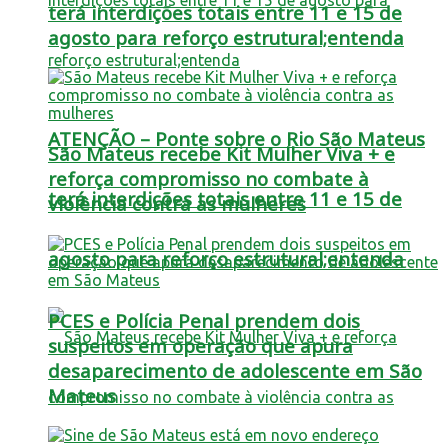
terá interdições totais entre 11 e 15 de
agosto para reforço estrutural;entenda
ATENÇÃO – Ponte sobre o Rio São Mateus
São Mateus recebe Kit Mulher Viva + e
reforça compromisso no combate à
terá interdições totais entre 11 e 15 de
violência contra as mulheres
agosto para reforço estrutural;entenda
PCES e Polícia Penal prendem dois
suspeitos em operação que apura
desaparecimento de adolescente em São
Mateus