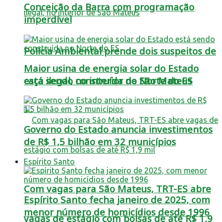
Conceição da Barra com programação
imperdível
Polícia Ambiental prende dois suspeitos de
Maior usina de energia solar do Estado
está sendo construída no Norte do ES
caça ilegal, no interior de São Mateus
Governo do Estado anuncia investimentos
de R$ 1,5 bilhão em 32 municípios
Espírito Santo
Com vagas para São Mateus, TRT-ES abre
Espírito Santo fecha janeiro de 2025, com
menor número de homicídios desde 1996
vagas de estágio com bolsas de até R$ 1,9