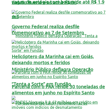
vagas de estágio com bolsas de até R$ 1,9
Galvão Bueno e só acha R$ 36
mil
Governo Federal realiza desfile
comemorativo ao 7 de Setembro
Helicóptero da Marinha cai em Goiás,
deixando mortos e feridos
Ministério Público deflagra Operação
“Tenta a Sorte” em Fundão
Parceria com o PAA rende 30 toneladas de
alimentos em junho no Espírito Santo