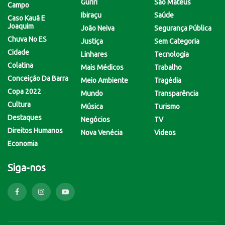
Guriri
São Mateus
Campo
Ibiraçu
Saúde
Caso Kauã E
Joaquim
João Neiva
Segurança Pública
Chuva No ES
Justiça
Sem Categoria
Cidade
Linhares
Tecnologia
Colatina
Mais Médicos
Trabalho
Conceição Da Barra
Meio Ambiente
Tragédia
Copa 2022
Mundo
Transparência
Cultura
Música
Turismo
Destaques
Negócios
TV
Direitos Humanos
Nova Venécia
Videos
Economia
Siga-nos