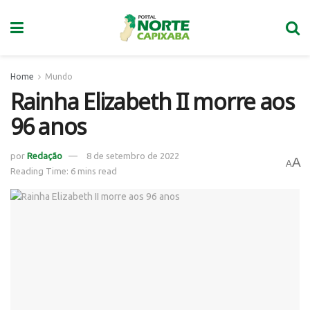
Home
Mundo
Rainha Elizabeth II morre aos
96 anos
por
Redação
8 de setembro de 2022
A
A
Reading Time: 6 mins read