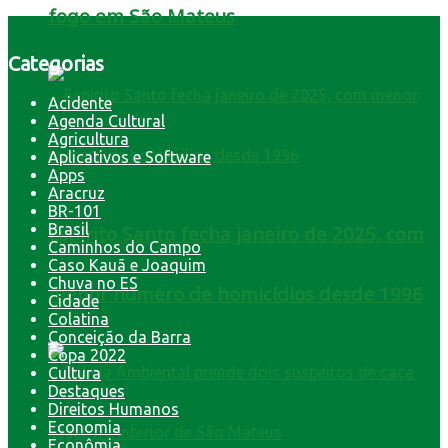
fogo em São Mateus
Categorias
Acidente
Agenda Cultural
Agricultura
Aplicativos e Software
Apps
Aracruz
BR-101
Brasil
Espírito Santo fecha janeiro de 2025, com
Caminhos do Campo
Caso Kauã e Joaquim
Chuva no ES
menor número de homicídios desde 1996
Cidade
Colatina
Conceição da Barra
Copa 2022
Cultura
Destaques
Direitos Humanos
Economia
Econômia