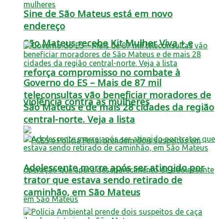
Sine de São Mateus está em novo
endereço
São Mateus recebe Kit Mulher Viva + e
reforça compromisso no combate à
Governo do ES – Mais de 87 mil
teleconsultas vão beneficiar moradores de
violência contra as mulheres
São Mateus e de mais 28 cidades da região
central-norte. Veja a lista
Adolescente morre após ser atingido por
trator que estava sendo retirado de
caminhão, em São Mateus