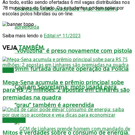
Ao todo, estão sendo ofertadas 6 mil vagas distribuídas nos
78 municípios do Estado. Os estudantes podem optar por
escolas polos híbridas ou on-line.
Saiba mais lendo o
Edital nº 11/2023
VEJA
TAMBÉM
“Vovozona” é preso novamente com pistola
9mm furtada durante operação da Polícia
Geral
Mega-Sena acumula e prêmio principal sobe
Civil em Sooretama; moto usada para
para R$ 75 milhões; 2 apostas em Linhares são
premiadas na quadra
“grau” também é apreendida
Destaques
Mitos e verdades sobre o consumo de energia.