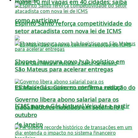
quase 10 mil vagas em 40 cidades; saiba
como participar
Espírito Santo reforça competitividade do
setor atacadista com nova lei de ICMS
Shopee inaugura novo hub logístico em
São Mateus para acelerar entregas
ES Mais+Gás: Governo confirma redução do
Governo libera abono salarial para os
ICMS para o Gás Natural Veicular a partir
trabalhadores nascidos em setembro e
outubro
de janeiro