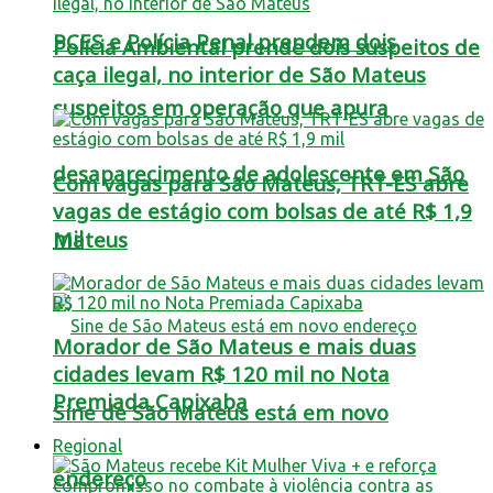
PCES e Polícia Penal prendem dois
Polícia Ambiental prende dois suspeitos de
caça ilegal, no interior de São Mateus
suspeitos em operação que apura
desaparecimento de adolescente em São
Com vagas para São Mateus, TRT-ES abre
vagas de estágio com bolsas de até R$ 1,9
mil
Mateus
Morador de São Mateus e mais duas
cidades levam R$ 120 mil no Nota
Premiada Capixaba
Sine de São Mateus está em novo
Regional
endereço