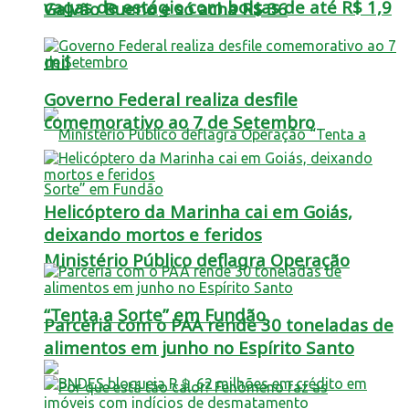
vagas de estágio com bolsas de até R$ 1,9
Galvão Bueno e só acha R$ 36
mil
Governo Federal realiza desfile
comemorativo ao 7 de Setembro
Helicóptero da Marinha cai em Goiás,
deixando mortos e feridos
Ministério Público deflagra Operação
“Tenta a Sorte” em Fundão
Parceria com o PAA rende 30 toneladas de
alimentos em junho no Espírito Santo