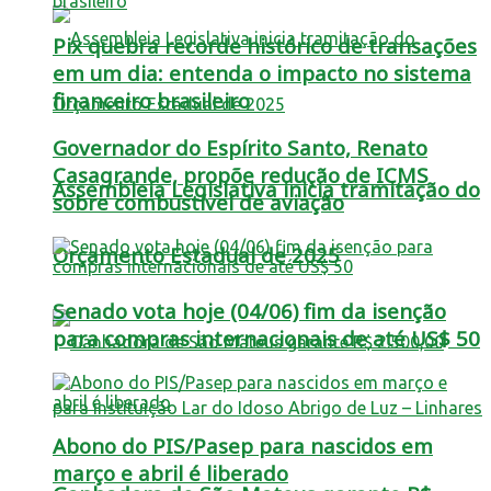
Pix quebra recorde histórico de transações
em um dia: entenda o impacto no sistema
financeiro brasileiro
Governador do Espírito Santo, Renato
Casagrande, propõe redução de ICMS
Assembleia Legislativa inicia tramitação do
sobre combustível de aviação
Orçamento Estadual de 2025
Senado vota hoje (04/06) fim da isenção
para compras internacionais de até US$ 50
Abono do PIS/Pasep para nascidos em
março e abril é liberado