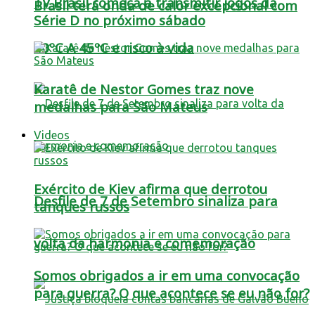
TV Brasil começa a transmitir jogos da
Brasil terá onda de calor excepcional com
Série D no próximo sábado
40ºC A 45ºC e risco à vida
Karatê de Nestor Gomes traz nove
medalhas para São Mateus
Videos
Exército de Kiev afirma que derrotou
Desfile de 7 de Setembro sinaliza para
tanques russos
volta da harmonia e comemoração
Somos obrigados a ir em uma convocação
para guerra? O que acontece se eu não for?