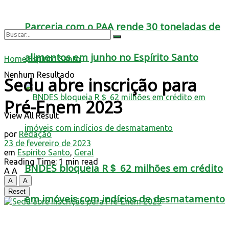
Parceria com o PAA rende 30 toneladas de
alimentos em junho no Espírito Santo
Home
Espírito Santo
Nenhum Resultado
Sedu abre inscrição para
Pré-Enem 2023
View All Result
por
Redação
23 de fevereiro de 2023
em
Espírito Santo
,
Geral
Reading Time: 1 min read
BNDES bloqueia R＄ 62 milhões em crédito
A
A
A
A
Reset
em imóveis com indícios de desmatamento