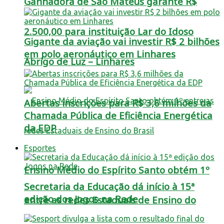
Ganhadora de São Mateus garante R$
2.500,00 para instituição Lar do Idoso
Gigante da aviação vai investir R$ 2 bilhões
em polo aeronáutico em Linhares
Abrigo de Luz – Linhares
Abertas inscrições para R$ 3,6 milhões da
Chamada Pública de Eficiência Energética
da EDP
Esportes
Ensino Médio do Espírito Santo obtém 1º
Secretaria da Educação dá início à 15ª
edição dos Jogos na Rede
entre as redes Estaduais de Ensino do