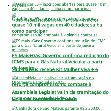
Regional
Qualificar ES – inscrições abertas para
quase 10 mil vagas em 40 cidades; saiba
como participar
ES Mais+Gás: Governo confirma redução do
ICMS para o Gás Natural Veicular a partir
de janeiro
São Mateus recebe Kit Mulher Viva + e
reforça compromisso no combate à
Assembleia Legislativa inicia tramitação do
Orçamento Estadual de 2025
violência contra as mulheres