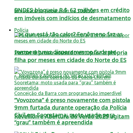
BNDES bloqueia R＄ 62 milhões em crédito
em imóveis com indícios de desmatamento
Polícia
Por que está tão calor? Fenômeno faz as
temperaturas dispararem no Sudeste
Pastor é preso acusado estuprar a própria
filha por meses em cidade do Norte do ES
“Vovozona” é preso novamente com pistola
9mm furtada durante operação da Polícia
Civil em Sooretama; moto usada para
Réveillon e Abertura do Verão 2025 agitam
“grau” também é apreendida