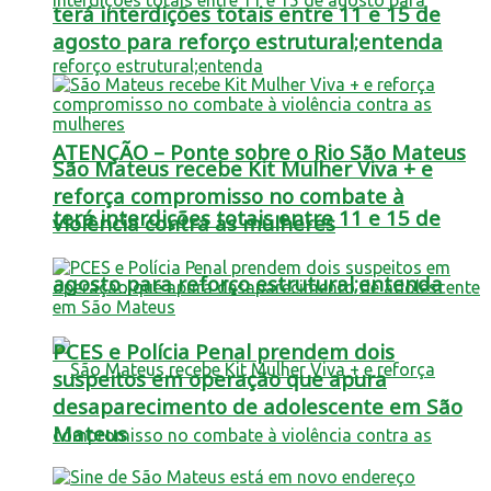
terá interdições totais entre 11 e 15 de
agosto para reforço estrutural;entenda
ATENÇÃO – Ponte sobre o Rio São Mateus
São Mateus recebe Kit Mulher Viva + e
reforça compromisso no combate à
terá interdições totais entre 11 e 15 de
violência contra as mulheres
agosto para reforço estrutural;entenda
PCES e Polícia Penal prendem dois
suspeitos em operação que apura
desaparecimento de adolescente em São
Mateus