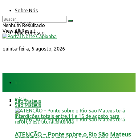
Sobre Nós
Anuncie
Nenhum Resultado
View All Result
Fale Conosco
quinta-feira, 6 agosto, 2026
Início
Início
São Mateus
São Mateus
ATENÇÃO – Ponte sobre o Rio São Mateus