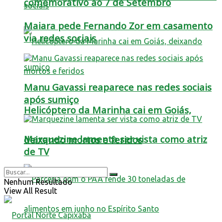
comemorativo ao 7 de Setembro
Maiara pede Fernando Zor em casamento
via redes sociais
Manu Gavassi reaparece nas redes sociais
após sumiço
Helicóptero da Marinha cai em Goiás,
Marquezine lamenta ser vista como atriz
deixando mortos e feridos
de TV
Nenhum Resultado
View All Result