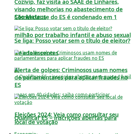
Cozivip, faz visita ao SAAE de Linhares,
visando melhorias no abastecimento de
São Mateus
Comerciante do ES é condenado em 1
milhão por trabalho infantil e abuso sexual
Se liga: Posso votar sem o título de eleitor?
de adolescentes
Alerta de golpes: Criminosos usam nomes
de parlamentares para aplicar fraudes no
ES
Eleições 2024: Veja como consultar seu
Qualificar ES – inscrições abertas para
local de votação
Economia