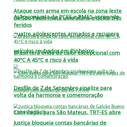
Ataque com arma em escola na zona leste
Ação conjunta da PCES e PMES apreende
de São Paulo mata uma aluna e deixa três
feridos
quatro adolescentes armados e recupera
veículos roubados em Pinheiros
Brasil terá onda de calor excepcional com
40ºC A 45ºC e risco à vida
Desfile de 7 de Setembro sinaliza para
volta da harmonia e comemoração
Com vagas para São Mateus, TRT-ES abre
Justiça bloqueia contas bancárias de