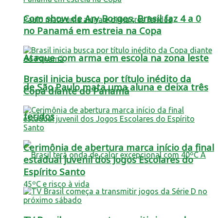
Com show de Ary Borges, Brasil faz 4 a 0
no Panamá em estreia na Copa
Ataque com arma em escola na zona leste
Brasil inicia busca por título inédito da
de São Paulo mata uma aluna e deixa três
Copa diante do Panamá
feridos
Cerimônia de abertura marca início da final
estadual juvenil dos Jogos Escolares do
Espírito Santo