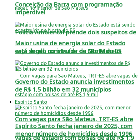
Conceição da Barra com programação
imperdível
Polícia Ambiental prende dois suspeitos de
Maior usina de energia solar do Estado
está sendo construída no Norte do ES
caça ilegal, no interior de São Mateus
Governo do Estado anuncia investimentos
de R$ 1,5 bilhão em 32 municípios
Espírito Santo
Com vagas para São Mateus, TRT-ES abre
Espírito Santo fecha janeiro de 2025, com
menor número de homicídios desde 1996
vagas de estágio com bolsas de até R$ 1,9