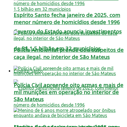
Espírito Santo fecha janeiro de 2025, com
menor número de homicídios desde 1996
Governo do Estado anuncia investimentos
de R$ 1,5 bilhão em 32 municípios
Polícia Ambiental prende dois suspeitos de
caça ilegal, no interior de São Mateus
Espírito Santo
Polícia Civil apreende oito armas e mais de
mil munições em operação no interior de
São Mateus
Menino de 6 anos morre atropelado por