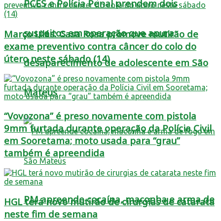
PCES e Polícia Penal prendem dois
suspeitos em operação que apura
Março Lilás: Casa Rosa promove mutirão de
exame preventivo contra câncer do colo do
útero neste sábado (14)
desaparecimento de adolescente em São
Mateus
“Vovozona” é preso novamente com pistola
9mm furtada durante operação da Polícia Civil
em Sooretama; moto usada para “grau”
também é apreendida
PM apreende cocaína, maconha e arma de
HGL terá novo mutirão de cirurgias de catarata
neste fim de semana