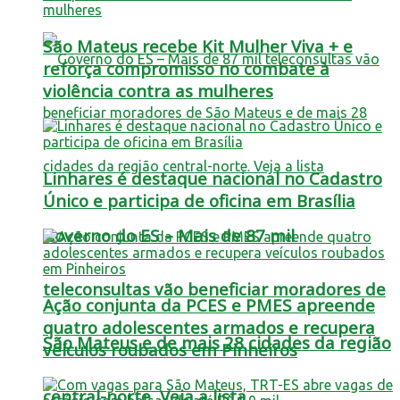
São Mateus recebe Kit Mulher Viva + e
reforça compromisso no combate à
violência contra as mulheres
Linhares é destaque nacional no Cadastro
Único e participa de oficina em Brasília
Governo do ES – Mais de 87 mil
teleconsultas vão beneficiar moradores de
Ação conjunta da PCES e PMES apreende
quatro adolescentes armados e recupera
São Mateus e de mais 28 cidades da região
veículos roubados em Pinheiros
central-norte. Veja a lista