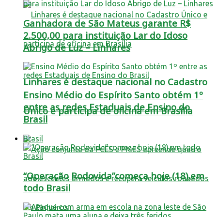
Ganhadora de São Mateus garante R$
2.500,00 para instituição Lar do Idoso
Abrigo de Luz – Linhares
Linhares é destaque nacional no Cadastro
Ensino Médio do Espírito Santo obtém 1º
entre as redes Estaduais de Ensino do
Único e participa de oficina em Brasília
Brasil
Brasil
“Operação Rodovida”começa hoje (18),em
todo Brasil