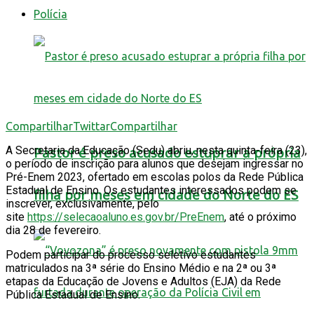
Polícia
Compartilhar
Twittar
Compartilhar
A Secretaria da Educação (Sedu) abriu, nesta quinta-feira (23),
Pastor é preso acusado estuprar a própria
o período de inscrição para alunos que desejam ingressar no
Pré-Enem 2023, ofertado em escolas polos da Rede Pública
Estadual de Ensino. Os estudantes interessados podem se
filha por meses em cidade do Norte do ES
inscrever, exclusivamente, pelo
site
https://selecaoaluno.es.gov.br/PreEnem
, até o próximo
dia 28 de fevereiro.
Podem participar do processo seletivo estudantes
matriculados na 3ª série do Ensino Médio e na 2ª ou 3ª
etapas da Educação de Jovens e Adultos (EJA) da Rede
Pública Estadual de Ensino.