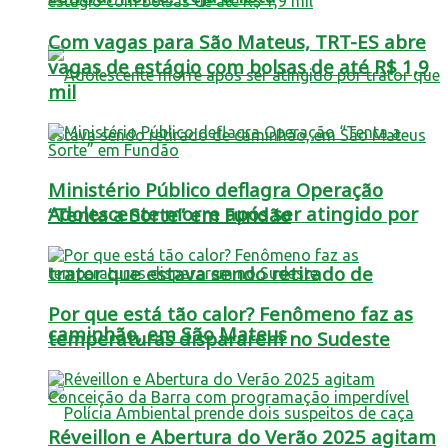
Com vagas para São Mateus, TRT-ES abre
vagas de estágio com bolsas de até R$ 1,9
mil
Ministério Público deflagra Operação
Adolescente morre após ser atingido por
“Tenta a Sorte” em Fundão
trator que estava sendo retirado de
Por que está tão calor? Fenômeno faz as
caminhão, em São Mateus
temperaturas dispararem no Sudeste
Réveillon e Abertura do Verão 2025 agitam