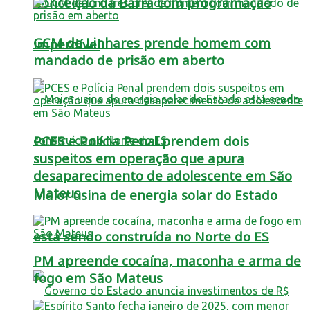
Conceição da Barra com programação
GCM de Linhares prende homem com
imperdível
mandado de prisão em aberto
PCES e Polícia Penal prendem dois
suspeitos em operação que apura
desaparecimento de adolescente em São
Mateus
Maior usina de energia solar do Estado
está sendo construída no Norte do ES
PM apreende cocaína, maconha e arma de
fogo em São Mateus