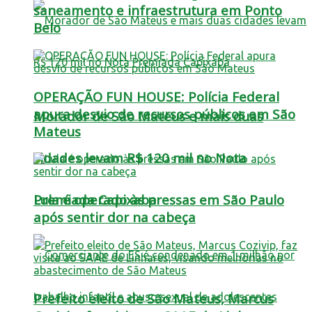
saneamento e infraestrutura em Ponto
Belo
OPERAÇÃO FUN HOUSE: Polícia Federal
apura desvio de recursos públicos em São
Morador de São Mateus e mais duas
Mateus
cidades levam R$ 120 mil no Nota
Lula é operado às pressas em São Paulo
Premiada Capixaba
após sentir dor na cabeça
Prefeito eleito de São Mateus, Marcus