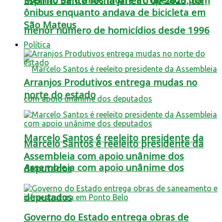
Espírito Santo fecha janeiro de 2025, com
ônibus enquanto andava de bicicleta em
São Mateus
menor número de homicídios desde 1996
Política
Arranjos Produtivos entrega mudas no
norte do estado
Marcelo Santos é reeleito presidente da
Marcelo Santos é reeleito presidente da
Assembleia com apoio unânime dos
Assembleia com apoio unânime dos
deputados
deputados
Governo do Estado entrega obras de