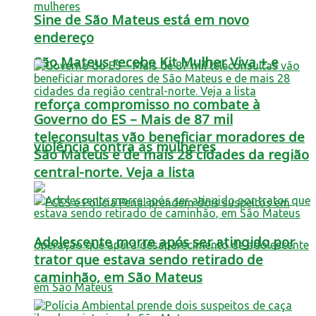
Sine de São Mateus está em novo
endereço
São Mateus recebe Kit Mulher Viva + e
reforça compromisso no combate à
Governo do ES – Mais de 87 mil
teleconsultas vão beneficiar moradores de
violência contra as mulheres
São Mateus e de mais 28 cidades da região
central-norte. Veja a lista
Adolescente morre após ser atingido por
trator que estava sendo retirado de
caminhão, em São Mateus