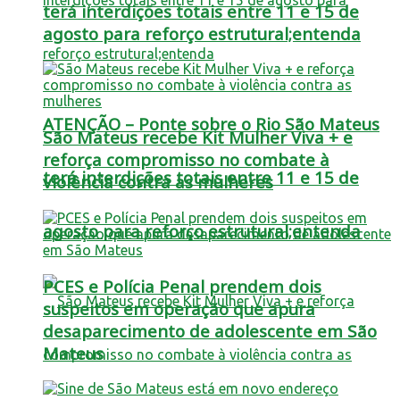
terá interdições totais entre 11 e 15 de
agosto para reforço estrutural;entenda
ATENÇÃO – Ponte sobre o Rio São Mateus
São Mateus recebe Kit Mulher Viva + e
reforça compromisso no combate à
terá interdições totais entre 11 e 15 de
violência contra as mulheres
agosto para reforço estrutural;entenda
PCES e Polícia Penal prendem dois
suspeitos em operação que apura
desaparecimento de adolescente em São
Mateus