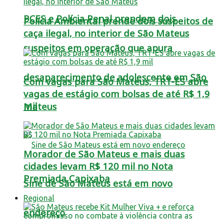
PCES e Polícia Penal prendem dois
Polícia Ambiental prende dois suspeitos de
caça ilegal, no interior de São Mateus
suspeitos em operação que apura
desaparecimento de adolescente em São
Com vagas para São Mateus, TRT-ES abre
vagas de estágio com bolsas de até R$ 1,9
mil
Mateus
Morador de São Mateus e mais duas
cidades levam R$ 120 mil no Nota
Premiada Capixaba
Sine de São Mateus está em novo
Regional
endereço