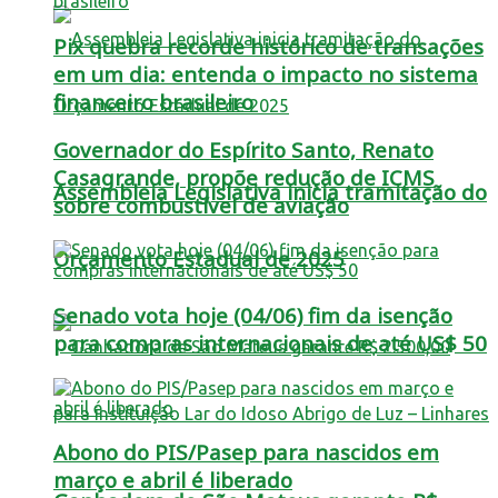
Pix quebra recorde histórico de transações
em um dia: entenda o impacto no sistema
financeiro brasileiro
Governador do Espírito Santo, Renato
Casagrande, propõe redução de ICMS
Assembleia Legislativa inicia tramitação do
sobre combustível de aviação
Orçamento Estadual de 2025
Senado vota hoje (04/06) fim da isenção
para compras internacionais de até US$ 50
Abono do PIS/Pasep para nascidos em
março e abril é liberado