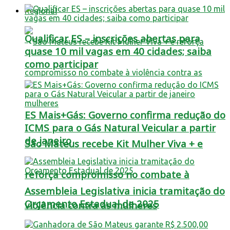
Regional
Qualificar ES – inscrições abertas para
quase 10 mil vagas em 40 cidades; saiba
como participar
ES Mais+Gás: Governo confirma redução do
ICMS para o Gás Natural Veicular a partir
de janeiro
São Mateus recebe Kit Mulher Viva + e
reforça compromisso no combate à
Assembleia Legislativa inicia tramitação do
Orçamento Estadual de 2025
violência contra as mulheres