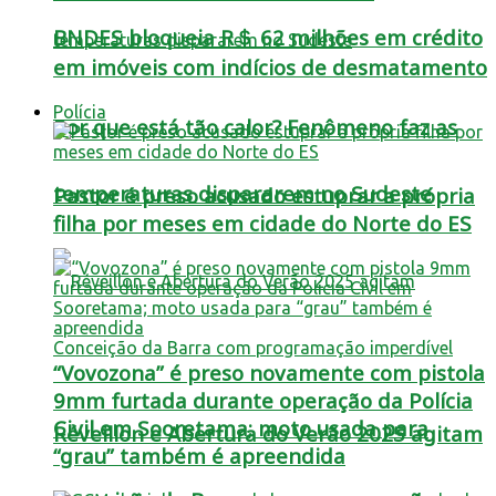
BNDES bloqueia R＄ 62 milhões em crédito
em imóveis com indícios de desmatamento
Polícia
Por que está tão calor? Fenômeno faz as
temperaturas dispararem no Sudeste
Pastor é preso acusado estuprar a própria
filha por meses em cidade do Norte do ES
“Vovozona” é preso novamente com pistola
9mm furtada durante operação da Polícia
Civil em Sooretama; moto usada para
Réveillon e Abertura do Verão 2025 agitam
“grau” também é apreendida