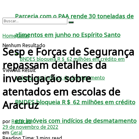
Parceria com o PAA rende 30 toneladas de
alimentos em junho no Espírito Santo
Home
Geral
Nenhum Resultado
Sesp e Forças de Segurança
repassam detalhes da
View All Result
investigação sobre
atentados em escolas de
BNDES bloqueia R＄ 62 milhões em crédito
Aracruz
em imóveis com indícios de desmatamento
por
Redação
29 de novembro de 2022
em
Geral
Reading Time: 3 mins read