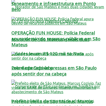
saneamento e infraestrutura em Ponto
Belo
OPERAÇÃO FUN HOUSE: Polícia Federal
apura desvio de recursos públicos em São
Morador de São Mateus e mais duas
Mateus
cidades levam R$ 120 mil no Nota
Lula é operado às pressas em São Paulo
Premiada Capixaba
após sentir dor na cabeça
Prefeito eleito de São Mateus, Marcus