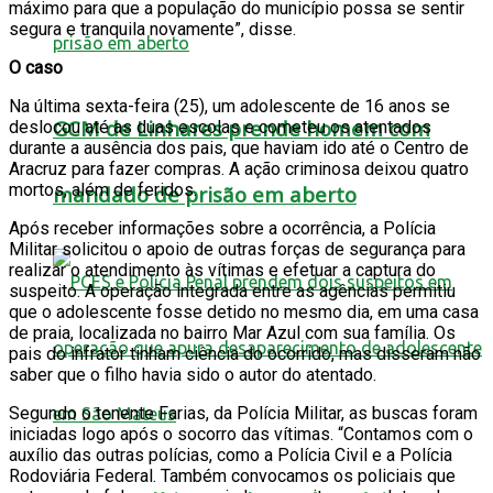
máximo para que a população do município possa se sentir
segura e tranquila novamente”, disse.
O caso
Na última sexta-feira (25), um adolescente de 16 anos se
GCM de Linhares prende homem com
deslocou até as duas escolas e cometeu os atentados
durante a ausência dos pais, que haviam ido até o Centro de
Aracruz para fazer compras. A ação criminosa deixou quatro
mortos, além de feridos.
mandado de prisão em aberto
Após receber informações sobre a ocorrência, a Polícia
Militar solicitou o apoio de outras forças de segurança para
realizar o atendimento às vítimas e efetuar a captura do
suspeito. A operação integrada entre as agências permitiu
que o adolescente fosse detido no mesmo dia, em uma casa
de praia, localizada no bairro Mar Azul com sua família. Os
pais do infrator tinham ciência do ocorrido, mas disseram não
saber que o filho havia sido o autor do atentado.
Segundo o tenente Farias, da Polícia Militar, as buscas foram
iniciadas logo após o socorro das vítimas. “Contamos com o
auxílio das outras polícias, como a Polícia Civil e a Polícia
Rodoviária Federal. Também convocamos os policiais que