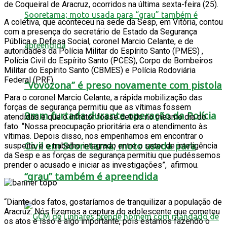
de Coqueiral de Aracruz, ocorridos na última sexta-feira (25).
A coletiva, que aconteceu na sede da Sesp, em Vitória, contou
com a presença do secretário de Estado da Segurança
Pública e Defesa Social, coronel Marcio Celante, e de
autoridades da Polícia Militar do Espírito Santo (PMES) ,
Polícia Civil do Espírito Santo (PCES), Corpo de Bombeiros
Militar do Espírito Santo (CBMES) e Polícia Rodoviária
Federal (PRF).
“Vovozona” é preso novamente com pistola
Para o coronel Marcio Celante, a rápida mobilização das
forças de segurança permitiu que as vítimas fossem
9mm furtada durante operação da Polícia
atendidas e que o infrator fosse detido no mesmo dia do
fato. “Nossa preocupação prioritária era o atendimento às
vítimas. Depois disso, nos empenhamos em encontrar o
Civil em Sooretama; moto usada para
suspeito, e o trabalho integrado entre o setor de inteligência
da Sesp e as forças de segurança permitiu que pudéssemos
prender o acusado e iniciar as investigações”, afirmou.
“grau” também é apreendida
“Diante dos fatos, gostaríamos de tranquilizar a população de
Aracruz. Nós fizemos a captura do adolescente que cometeu
os atos e isso é algo importante, pois estamos fazendo o