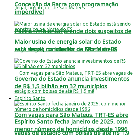
Conceição da Barra com programação
imperdível
Polícia Ambiental prende dois suspeitos de
Maior usina de energia solar do Estado
está sendo construída no Norte do ES
caça ilegal, no interior de São Mateus
Governo do Estado anuncia investimentos
de R$ 1,5 bilhão em 32 municípios
Espírito Santo
Com vagas para São Mateus, TRT-ES abre
Espírito Santo fecha janeiro de 2025, com
menor número de homicídios desde 1996
vagas de estágio com bolsas de até R$ 1,9