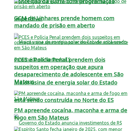
Conceição da Barra com programação
GCM de Linhares prende homem com
imperdível
mandado de prisão em aberto
PCES e Polícia Penal prendem dois
suspeitos em operação que apura
desaparecimento de adolescente em São
Mateus
Maior usina de energia solar do Estado
está sendo construída no Norte do ES
PM apreende cocaína, maconha e arma de
fogo em São Mateus