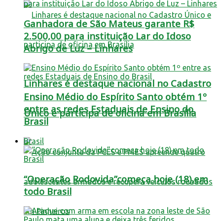
Ganhadora de São Mateus garante R$
2.500,00 para instituição Lar do Idoso
Abrigo de Luz – Linhares
Linhares é destaque nacional no Cadastro
Ensino Médio do Espírito Santo obtém 1º
entre as redes Estaduais de Ensino do
Único e participa de oficina em Brasília
Brasil
Brasil
“Operação Rodovida”começa hoje (18),em
todo Brasil