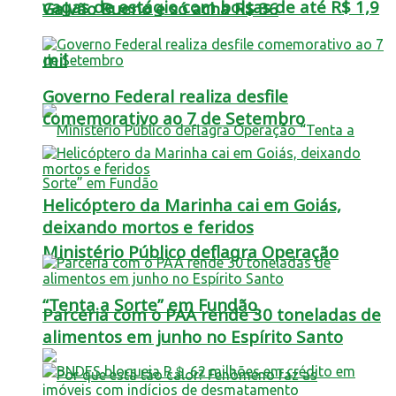
vagas de estágio com bolsas de até R$ 1,9
Galvão Bueno e só acha R$ 36
mil
Governo Federal realiza desfile
comemorativo ao 7 de Setembro
Helicóptero da Marinha cai em Goiás,
deixando mortos e feridos
Ministério Público deflagra Operação
“Tenta a Sorte” em Fundão
Parceria com o PAA rende 30 toneladas de
alimentos em junho no Espírito Santo