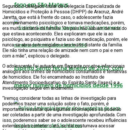
fogo em São Mateus
Segundo o delegado titular da Delegacia Especializada de
Homicídios e Proteção à Pessoa (DHPP) de Aracruz, André
Jaretta, que está à frente do caso, o adolescente fazia
acompanhamento psicológico e tomava medicações, porém,
era muito distante da família. “Os pais não sabiam de nada do
que estava acontecendo. Eles explicaram que ele ia ao
psicólogo, ao psiquiatra e fazia uso de medicação, porém, ele
nunca se abria com ninguém e era muito distante da família.
Ele não tinha uma relação de amizade nem com o pai e nem
com a mãe”, explicou o delegado.
O adolescente foi autuado em flagrante por atos infracionais
Espírito Santo fecha janeiro de 2025, com
análogos aos crimes de homicídios consumados e tentativas
de homicídios. Ele foi encaminhado ao Instituto de
Atendimento Socioeducativo do Espírito Santo (Iases) e a
menor número de homicídios desde 1996
investigação segue em andamento.
“Iremos considerar todas as linhas de investigação para
podermos trazer uma solução sobre o fato, porém, é
importante ressaltar que algumas informações só poderão
ser coletadas a partir de uma investigação aprofundada. Com
isso, poderemos saber se o adolescente recebeu influências
externas para cometer o ato, se ele costumava acessar