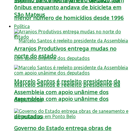
Espírito Santo fecha janeiro de 2025, com
ônibus enquanto andava de bicicleta em
São Mateus
menor número de homicídios desde 1996
Política
Arranjos Produtivos entrega mudas no
norte do estado
Marcelo Santos é reeleito presidente da
Marcelo Santos é reeleito presidente da
Assembleia com apoio unânime dos
Assembleia com apoio unânime dos
deputados
deputados
Governo do Estado entrega obras de