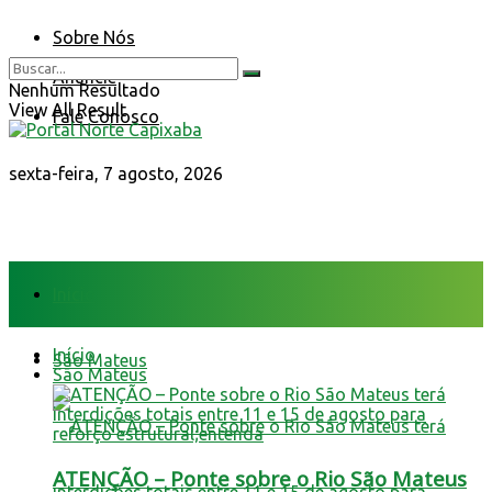
Sobre Nós
Anuncie
Nenhum Resultado
View All Result
Fale Conosco
sexta-feira, 7 agosto, 2026
Início
Início
São Mateus
São Mateus
ATENÇÃO – Ponte sobre o Rio São Mateus