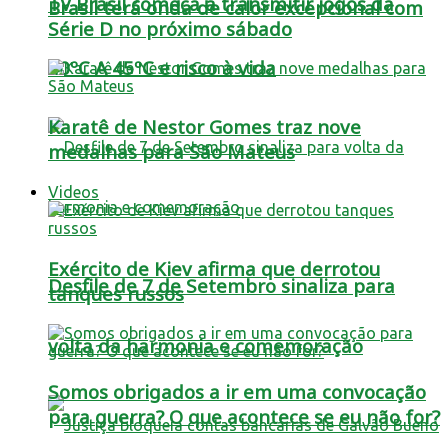
TV Brasil começa a transmitir jogos da
Brasil terá onda de calor excepcional com
Série D no próximo sábado
40ºC A 45ºC e risco à vida
Karatê de Nestor Gomes traz nove
medalhas para São Mateus
Videos
Exército de Kiev afirma que derrotou
Desfile de 7 de Setembro sinaliza para
tanques russos
volta da harmonia e comemoração
Somos obrigados a ir em uma convocação
para guerra? O que acontece se eu não for?