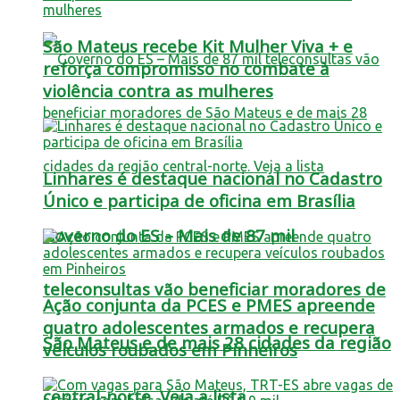
São Mateus recebe Kit Mulher Viva + e
reforça compromisso no combate à
violência contra as mulheres
Linhares é destaque nacional no Cadastro
Único e participa de oficina em Brasília
Governo do ES – Mais de 87 mil
teleconsultas vão beneficiar moradores de
Ação conjunta da PCES e PMES apreende
quatro adolescentes armados e recupera
São Mateus e de mais 28 cidades da região
veículos roubados em Pinheiros
central-norte. Veja a lista