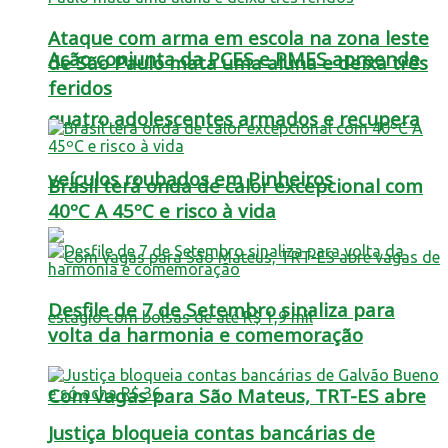
Ataque com arma em escola na zona leste
Ação conjunta da PCES e PMES apreende
de São Paulo mata uma aluna e deixa três
feridos
quatro adolescentes armados e recupera
veículos roubados em Pinheiros
Brasil terá onda de calor excepcional com
40ºC A 45ºC e risco à vida
Desfile de 7 de Setembro sinaliza para
volta da harmonia e comemoração
Com vagas para São Mateus, TRT-ES abre
Justiça bloqueia contas bancárias de