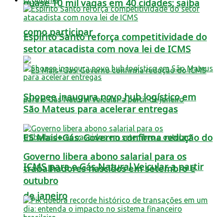
quase 10 mil vagas em 40 cidades; saiba
como participar
Espírito Santo reforça competitividade do
setor atacadista com nova lei de ICMS
Shopee inaugura novo hub logístico em
São Mateus para acelerar entregas
ES Mais+Gás: Governo confirma redução do
Governo libera abono salarial para os
ICMS para o Gás Natural Veicular a partir
trabalhadores nascidos em setembro e
outubro
de janeiro