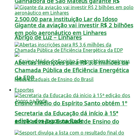
Ganhadora de São Mateus garante R$
2.500,00 para instituição Lar do Idoso
Gigante da aviação vai investir R$ 2 bilhões
em polo aeronáutico em Linhares
Abrigo de Luz – Linhares
Abertas inscrições para R$ 3,6 milhões da
Chamada Pública de Eficiência Energética
da EDP
Esportes
Ensino Médio do Espírito Santo obtém 1º
Secretaria da Educação dá início à 15ª
edição dos Jogos na Rede
entre as redes Estaduais de Ensino do