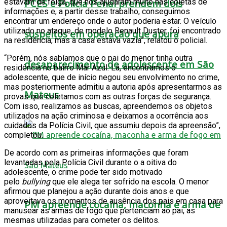
estavam de folga, que nos ajudaram muito nas coletas de
PCES e Polícia Penal prendem dois
informações e, a partir desse trabalho, conseguimos
encontrar um endereço onde o autor poderia estar. O veículo
utilizado no ataque, de modelo Renault Duster, foi encontrado
suspeitos em operação que apura
na residência, mas a casa estava vazia”, relatou o policial.
“Porém, nós sabíamos que o pai do menor tinha outra
desaparecimento de adolescente em São
residência no bairro Mar Azul. Lá, encontramos o
adolescente, que de início negou seu envolvimento no crime,
mas posteriormente admitiu a autoria após apresentarmos as
Mateus
provas que coletamos com as outras forças de segurança.
Com isso, realizamos as buscas, apreendemos os objetos
utilizados na ação criminosa e deixamos a ocorrência aos
cuidados da Polícia Civil, que assumiu depois da apreensão”,
completou.
De acordo com as primeiras informações que foram
levantadas pela Polícia Civil durante o a oitiva do
adolescente, o crime pode ter sido motivado
pelo
bullying
que ele alega ter sofrido na escola. O menor
afirmou que planejou a ação durante dois anos e que
aproveitava os momentos de ausência dos pais em casa para
PM apreende cocaína, maconha e arma de
manusear as armas de fogo que pertenciam ao pai, as
mesmas utilizadas para cometer os delitos.