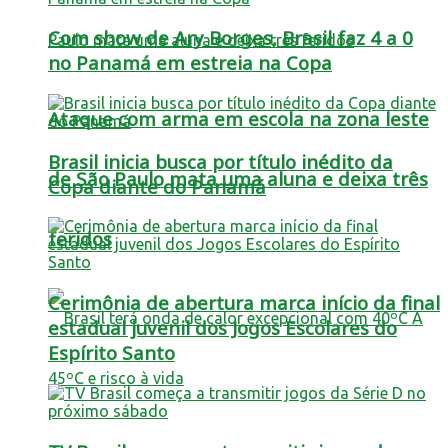
Com show de Ary Borges, Brasil faz 4 a 0
no Panamá em estreia na Copa
Ataque com arma em escola na zona leste
Brasil inicia busca por título inédito da
de São Paulo mata uma aluna e deixa três
Copa diante do Panamá
feridos
Cerimônia de abertura marca início da final
estadual juvenil dos Jogos Escolares do
Espírito Santo