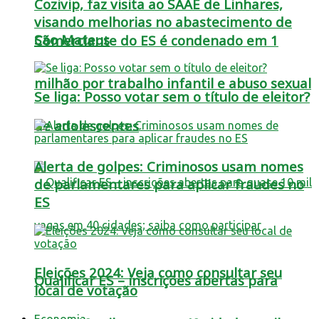
Cozivip, faz visita ao SAAE de Linhares,
visando melhorias no abastecimento de
São Mateus
Comerciante do ES é condenado em 1
milhão por trabalho infantil e abuso sexual
Se liga: Posso votar sem o título de eleitor?
de adolescentes
Alerta de golpes: Criminosos usam nomes
de parlamentares para aplicar fraudes no
ES
Eleições 2024: Veja como consultar seu
Qualificar ES – inscrições abertas para
local de votação
Economia