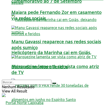
comemorativo ao 7 de Setembro
Maiara pede Fernando Zor em casamento
via redes sociais
Manu Gavassi reaparece nas redes sociais
após sumiço
Helicóptero da Marinha cai em Goiás,
Marquezine lamenta ser vista como atriz
deixando mortos e feridos
de TV
Nenhum Resultado
View All Result