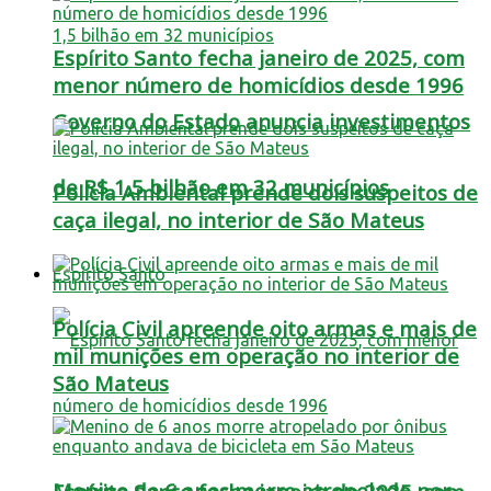
Espírito Santo fecha janeiro de 2025, com
menor número de homicídios desde 1996
Governo do Estado anuncia investimentos
de R$ 1,5 bilhão em 32 municípios
Polícia Ambiental prende dois suspeitos de
caça ilegal, no interior de São Mateus
Espírito Santo
Polícia Civil apreende oito armas e mais de
mil munições em operação no interior de
São Mateus
Menino de 6 anos morre atropelado por