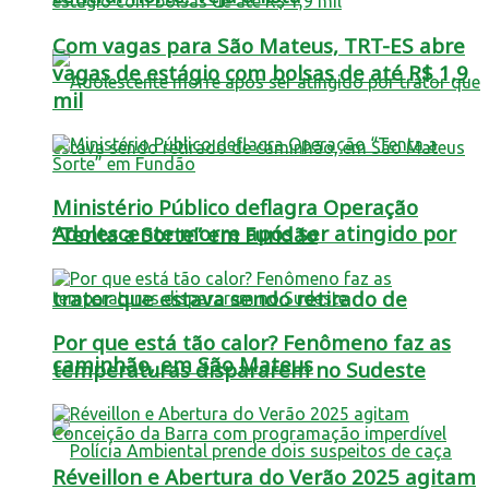
Com vagas para São Mateus, TRT-ES abre
vagas de estágio com bolsas de até R$ 1,9
mil
Ministério Público deflagra Operação
Adolescente morre após ser atingido por
“Tenta a Sorte” em Fundão
trator que estava sendo retirado de
Por que está tão calor? Fenômeno faz as
caminhão, em São Mateus
temperaturas dispararem no Sudeste
Réveillon e Abertura do Verão 2025 agitam