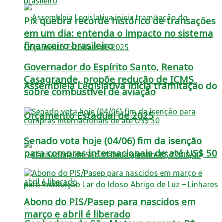
Pix quebra recorde histórico de transações
em um dia: entenda o impacto no sistema
financeiro brasileiro
Governador do Espírito Santo, Renato
Casagrande, propõe redução de ICMS
Assembleia Legislativa inicia tramitação do
sobre combustível de aviação
Orçamento Estadual de 2025
Senado vota hoje (04/06) fim da isenção
para compras internacionais de até US$ 50
Abono do PIS/Pasep para nascidos em
março e abril é liberado