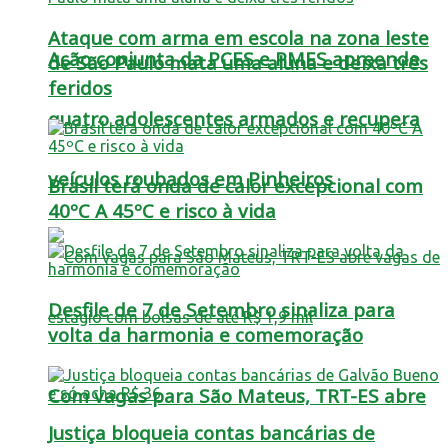
Ataque com arma em escola na zona leste
Ação conjunta da PCES e PMES apreende
de São Paulo mata uma aluna e deixa três
feridos
quatro adolescentes armados e recupera
veículos roubados em Pinheiros
Brasil terá onda de calor excepcional com
40ºC A 45ºC e risco à vida
Desfile de 7 de Setembro sinaliza para
volta da harmonia e comemoração
Com vagas para São Mateus, TRT-ES abre
Justiça bloqueia contas bancárias de