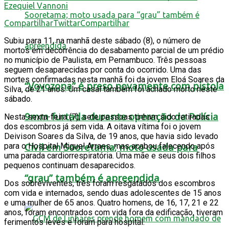
Ezequiel Vannoni
Compartilhar
Twittar
Compartilhar
Subiu para 11, na manhã deste sábado (8), o número de
mortos em decorrência do desabamento parcial de um prédio
no município de Paulista, em Pernambuco. Três pessoas
seguem desaparecidas por conta do ocorrido. Uma das
mortes confirmadas nesta manhã foi da jovem Eloá Soares da
“Vovozona” é preso novamente com pistola
Silva, de 21 anos. Um casal também foi achado morto neste
sábado.
9mm furtada durante operação da Polícia
Nesta sexta-feira (7), sete pessoas tinham sido retiradas
dos escombros já sem vida. A oitava vítima foi o jovem
Deivison Soares da Silva, de 19 anos, que havia sido levado
Civil em Sooretama; moto usada para
para o Hospital Miguel Arraes, mas acabou falecendo após
uma parada cardiorrespiratória. Uma mãe e seus dois filhos
pequenos continuam desaparecidos.
“grau” também é apreendida
Dos sobreviventes, três foram resgatados dos escombros
com vida e internados, sendo duas adolescentes de 15 anos
e uma mulher de 65 anos. Quatro homens, de 16, 17, 21 e 22
anos, foram encontrados com vida fora da edificação, tiveram
ferimentos leves e foram para hospital.