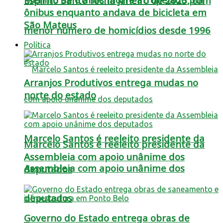
Espírito Santo fecha janeiro de 2025, com
ônibus enquanto andava de bicicleta em
São Mateus
menor número de homicídios desde 1996
Política
Arranjos Produtivos entrega mudas no
norte do estado
Marcelo Santos é reeleito presidente da
Marcelo Santos é reeleito presidente da
Assembleia com apoio unânime dos
Assembleia com apoio unânime dos
deputados
deputados
Governo do Estado entrega obras de