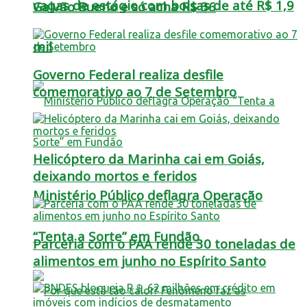
vagas de estágio com bolsas de até R$ 1,9
Galvão Bueno e só acha R$ 36
mil
Governo Federal realiza desfile
comemorativo ao 7 de Setembro
Helicóptero da Marinha cai em Goiás,
deixando mortos e feridos
Ministério Público deflagra Operação
“Tenta a Sorte” em Fundão
Parceria com o PAA rende 30 toneladas de
alimentos em junho no Espírito Santo