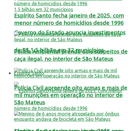
Espírito Santo fecha janeiro de 2025, com
menor número de homicídios desde 1996
Governo do Estado anuncia investimentos
de R$ 1,5 bilhão em 32 municípios
Polícia Ambiental prende dois suspeitos de
caça ilegal, no interior de São Mateus
Espírito Santo
Polícia Civil apreende oito armas e mais de
mil munições em operação no interior de
São Mateus
Menino de 6 anos morre atropelado por