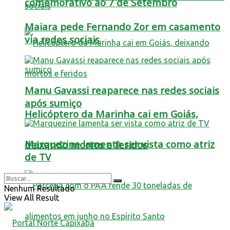
comemorativo ao 7 de Setembro
Maiara pede Fernando Zor em casamento
via redes sociais
Manu Gavassi reaparece nas redes sociais
após sumiço
Helicóptero da Marinha cai em Goiás,
Marquezine lamenta ser vista como atriz
deixando mortos e feridos
de TV
Nenhum Resultado
View All Result