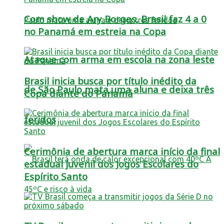
Com show de Ary Borges, Brasil faz 4 a 0
no Panamá em estreia na Copa
Ataque com arma em escola na zona leste
Brasil inicia busca por título inédito da
de São Paulo mata uma aluna e deixa três
Copa diante do Panamá
feridos
Cerimônia de abertura marca início da final
estadual juvenil dos Jogos Escolares do
Espírito Santo