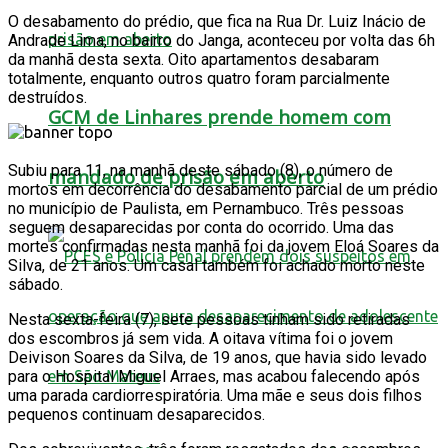
O desabamento do prédio, que fica na Rua Dr. Luiz Inácio de
Andrade Lima, no bairro do Janga, aconteceu por volta das 6h
da manhã desta sexta. Oito apartamentos desabaram
totalmente, enquanto outros quatro foram parcialmente
destruídos.
GCM de Linhares prende homem com
Subiu para 11, na manhã deste sábado (8), o número de
mandado de prisão em aberto
mortos em decorrência do desabamento parcial de um prédio
no município de Paulista, em Pernambuco. Três pessoas
seguem desaparecidas por conta do ocorrido. Uma das
mortes confirmadas nesta manhã foi da jovem Eloá Soares da
Silva, de 21 anos. Um casal também foi achado morto neste
sábado.
Nesta sexta-feira (7), sete pessoas tinham sido retiradas
dos escombros já sem vida. A oitava vítima foi o jovem
Deivison Soares da Silva, de 19 anos, que havia sido levado
para o Hospital Miguel Arraes, mas acabou falecendo após
uma parada cardiorrespiratória. Uma mãe e seus dois filhos
pequenos continuam desaparecidos.