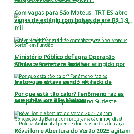
Com vagas para São Mateus, TRT-ES abre
vagas de estágio com bolsas de até R$ 1,9
mil
Ministério Público deflagra Operação
Adolescente morre após ser atingido por
“Tenta a Sorte” em Fundão
trator que estava sendo retirado de
Por que está tão calor? Fenômeno faz as
caminhão, em São Mateus
temperaturas dispararem no Sudeste
Réveillon e Abertura do Verão 2025 agitam