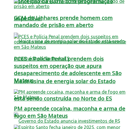
Conceição da Barra com programação
GCM de Linhares prende homem com
imperdível
mandado de prisão em aberto
PCES e Polícia Penal prendem dois
suspeitos em operação que apura
desaparecimento de adolescente em São
Mateus
Maior usina de energia solar do Estado
está sendo construída no Norte do ES
PM apreende cocaína, maconha e arma de
fogo em São Mateus