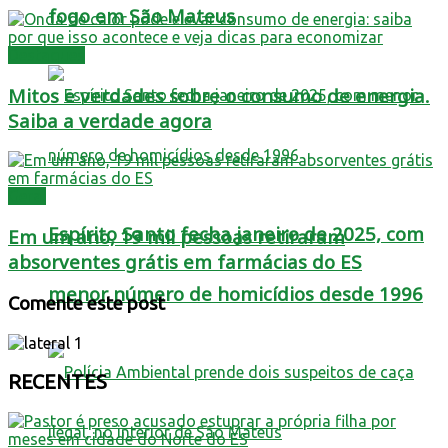
fogo em São Mateus
Destaques
Mitos e verdades sobre o consumo de energia.
Saiba a verdade agora
Geral
Espírito Santo fecha janeiro de 2025, com
Em um ano, 19 mil pessoas retiraram
absorventes grátis em farmácias do ES
menor número de homicídios desde 1996
Comente este post
RECENTES