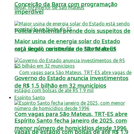
Conceição da Barra com programação
imperdível
Polícia Ambiental prende dois suspeitos de
Maior usina de energia solar do Estado
está sendo construída no Norte do ES
caça ilegal, no interior de São Mateus
Governo do Estado anuncia investimentos
de R$ 1,5 bilhão em 32 municípios
Espírito Santo
Com vagas para São Mateus, TRT-ES abre
Espírito Santo fecha janeiro de 2025, com
menor número de homicídios desde 1996
vagas de estágio com bolsas de até R$ 1,9