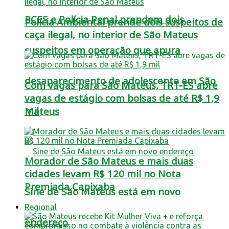
PCES e Polícia Penal prendem dois
Polícia Ambiental prende dois suspeitos de
caça ilegal, no interior de São Mateus
suspeitos em operação que apura
desaparecimento de adolescente em São
Com vagas para São Mateus, TRT-ES abre
vagas de estágio com bolsas de até R$ 1,9
mil
Mateus
Morador de São Mateus e mais duas
cidades levam R$ 120 mil no Nota
Premiada Capixaba
Sine de São Mateus está em novo
Regional
endereço