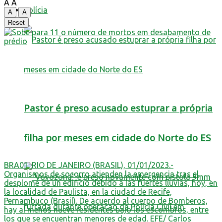
A
A
Polícia
A
A
Reset
Pastor é preso acusado estuprar a própria
filha por meses em cidade do Norte do ES
BRA01. RIO DE JANEIRO (BRASIL), 01/01/2023.-
Organismos de socorro atienden la emergencia tras el
desplome de un edificio debido a las fuertes lluvias, hoy, en
la localidad de Paulista, en la ciudad de Recife,
Pernambuco (Brasil). De acuerdo al cuerpo de Bomberos,
hay al menos nueve residentes bajo los escombros, entre
los que se encuentran menores de edad. EFE/ Carlos