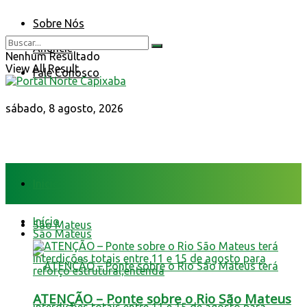
Sobre Nós
Anuncie
Nenhum Resultado
View All Result
Fale Conosco
sábado, 8 agosto, 2026
Início
Início
São Mateus
São Mateus
ATENÇÃO – Ponte sobre o Rio São Mateus