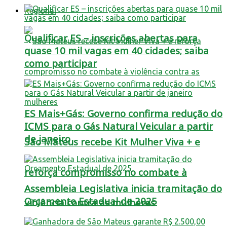
Regional
Qualificar ES – inscrições abertas para
quase 10 mil vagas em 40 cidades; saiba
como participar
ES Mais+Gás: Governo confirma redução do
ICMS para o Gás Natural Veicular a partir
de janeiro
São Mateus recebe Kit Mulher Viva + e
reforça compromisso no combate à
Assembleia Legislativa inicia tramitação do
Orçamento Estadual de 2025
violência contra as mulheres