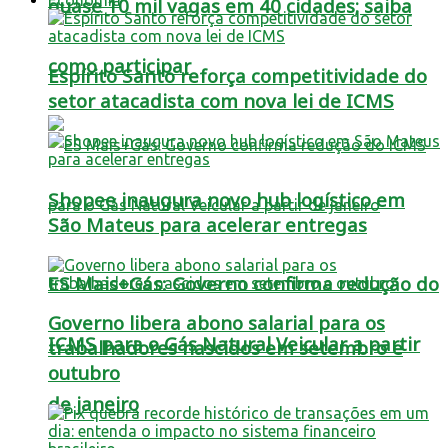
quase 10 mil vagas em 40 cidades; saiba
como participar
Espírito Santo reforça competitividade do
setor atacadista com nova lei de ICMS
Shopee inaugura novo hub logístico em
São Mateus para acelerar entregas
ES Mais+Gás: Governo confirma redução do
Governo libera abono salarial para os
ICMS para o Gás Natural Veicular a partir
trabalhadores nascidos em setembro e
outubro
de janeiro