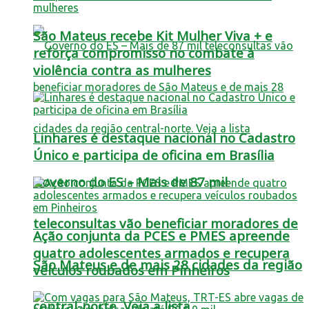
São Mateus recebe Kit Mulher Viva + e
reforça compromisso no combate à
violência contra as mulheres
Linhares é destaque nacional no Cadastro
Único e participa de oficina em Brasília
Governo do ES – Mais de 87 mil
teleconsultas vão beneficiar moradores de
Ação conjunta da PCES e PMES apreende
quatro adolescentes armados e recupera
São Mateus e de mais 28 cidades da região
veículos roubados em Pinheiros
central-norte. Veja a lista