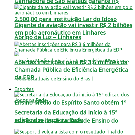
Ganhadora de São Mateus garante R$
2.500,00 para instituição Lar do Idoso
Gigante da aviação vai investir R$ 2 bilhões
em polo aeronáutico em Linhares
Abrigo de Luz – Linhares
Abertas inscrições para R$ 3,6 milhões da
Chamada Pública de Eficiência Energética
da EDP
Esportes
Ensino Médio do Espírito Santo obtém 1º
Secretaria da Educação dá início à 15ª
edição dos Jogos na Rede
entre as redes Estaduais de Ensino do