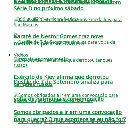
TV Brasil começa a transmitir jogos da
Brasil terá onda de calor excepcional com
Série D no próximo sábado
40ºC A 45ºC e risco à vida
Karatê de Nestor Gomes traz nove
medalhas para São Mateus
Videos
Exército de Kiev afirma que derrotou
Desfile de 7 de Setembro sinaliza para
tanques russos
volta da harmonia e comemoração
Somos obrigados a ir em uma convocação
para guerra? O que acontece se eu não for?