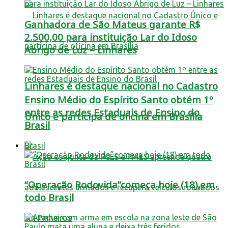
Ganhadora de São Mateus garante R$
2.500,00 para instituição Lar do Idoso
Abrigo de Luz – Linhares
Linhares é destaque nacional no Cadastro
Ensino Médio do Espírito Santo obtém 1º
entre as redes Estaduais de Ensino do
Único e participa de oficina em Brasília
Brasil
Brasil
“Operação Rodovida”começa hoje (18),em
todo Brasil