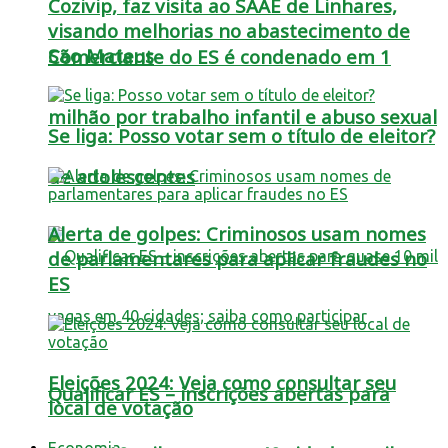
Cozivip, faz visita ao SAAE de Linhares,
visando melhorias no abastecimento de
São Mateus
Comerciante do ES é condenado em 1
milhão por trabalho infantil e abuso sexual
Se liga: Posso votar sem o título de eleitor?
de adolescentes
Alerta de golpes: Criminosos usam nomes
de parlamentares para aplicar fraudes no
ES
Eleições 2024: Veja como consultar seu
Qualificar ES – inscrições abertas para
local de votação
Economia