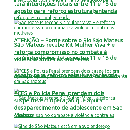
terá interdições totais entre 11 e 15 de
agosto para reforço estrutural;entenda
ATENÇÃO – Ponte sobre o Rio São Mateus
São Mateus recebe Kit Mulher Viva + e
reforça compromisso no combate à
terá interdições totais entre 11 e 15 de
violência contra as mulheres
agosto para reforço estrutural;entenda
PCES e Polícia Penal prendem dois
suspeitos em operação que apura
desaparecimento de adolescente em São
Mateus