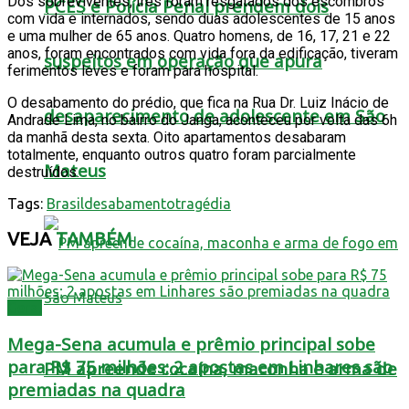
Dos sobreviventes, três foram resgatados dos escombros
PCES e Polícia Penal prendem dois
com vida e internados, sendo duas adolescentes de 15 anos
e uma mulher de 65 anos. Quatro homens, de 16, 17, 21 e 22
anos, foram encontrados com vida fora da edificação, tiveram
suspeitos em operação que apura
ferimentos leves e foram para hospital.
O desabamento do prédio, que fica na Rua Dr. Luiz Inácio de
desaparecimento de adolescente em São
Andrade Lima, no bairro do Janga, aconteceu por volta das 6h
da manhã desta sexta. Oito apartamentos desabaram
totalmente, enquanto outros quatro foram parcialmente
Mateus
destruídos.
Tags:
Brasil
desabamento
tragédia
VEJA
TAMBÉM
Geral
Mega-Sena acumula e prêmio principal sobe
para R$ 75 milhões; 2 apostas em Linhares são
PM apreende cocaína, maconha e arma de
premiadas na quadra