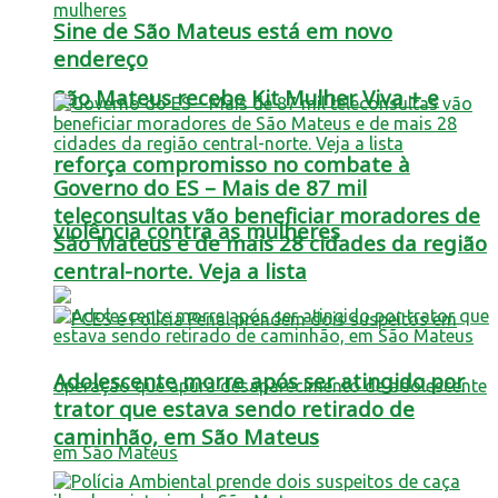
Sine de São Mateus está em novo
endereço
São Mateus recebe Kit Mulher Viva + e
reforça compromisso no combate à
Governo do ES – Mais de 87 mil
teleconsultas vão beneficiar moradores de
violência contra as mulheres
São Mateus e de mais 28 cidades da região
central-norte. Veja a lista
Adolescente morre após ser atingido por
trator que estava sendo retirado de
caminhão, em São Mateus