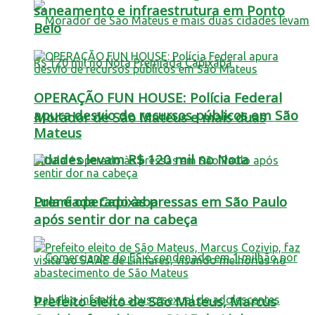
saneamento e infraestrutura em Ponto
Belo
OPERAÇÃO FUN HOUSE: Polícia Federal
apura desvio de recursos públicos em São
Morador de São Mateus e mais duas
Mateus
cidades levam R$ 120 mil no Nota
Lula é operado às pressas em São Paulo
Premiada Capixaba
após sentir dor na cabeça
Prefeito eleito de São Mateus, Marcus