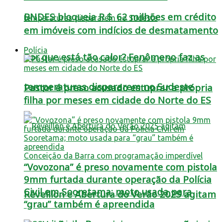
BNDES bloqueia R＄ 62 milhões em crédito
em imóveis com indícios de desmatamento
Polícia
Por que está tão calor? Fenômeno faz as
temperaturas dispararem no Sudeste
Pastor é preso acusado estuprar a própria
filha por meses em cidade do Norte do ES
“Vovozona” é preso novamente com pistola
9mm furtada durante operação da Polícia
Civil em Sooretama; moto usada para
Réveillon e Abertura do Verão 2025 agitam
“grau” também é apreendida