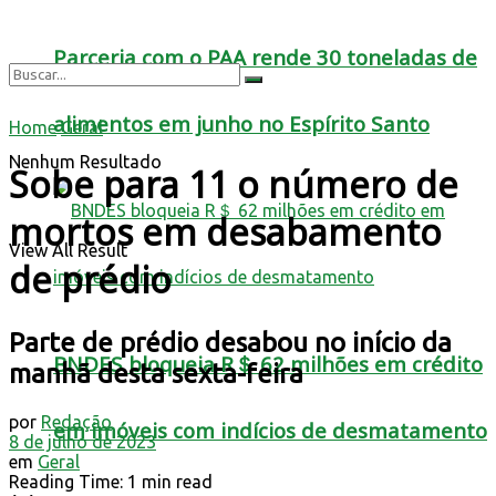
Parceria com o PAA rende 30 toneladas de
alimentos em junho no Espírito Santo
Home
Geral
Nenhum Resultado
Sobe para 11 o número de
mortos em desabamento
View All Result
de prédio
Parte de prédio desabou no início da
BNDES bloqueia R＄ 62 milhões em crédito
manhã desta sexta-feira
por
Redação
em imóveis com indícios de desmatamento
8 de julho de 2023
em
Geral
Reading Time: 1 min read