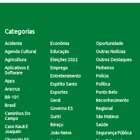
Categorias
Acidente
Econômia
Oportunidade
Agenda Cultural
Educação
Outras Notícias
Agricultura
Eleições 2022
Outros Destaques
Aplicativos E
Emprego
Pinheiros
Software
Entretenimento
Polícia
Apps
Espírito Santo
Política
Aracruz
Esportes
Ponto Belo
BR-101
Geral
Reconhecimento
Brasil
Governo ES
Regional
Caminhos Do
Guriri
São Mateus
Campo
Ibiraçu
Saúde
Caso Kauã E
Joaquim
João Neiva
Segurança Pública
Chuva No ES