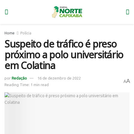
Home
Polícia
Suspeito de tráfico é preso
próximo a polo universitário
em Colatina
por
Redação
16 de dezembro de 2022
A
A
Reading Time: 1 min read