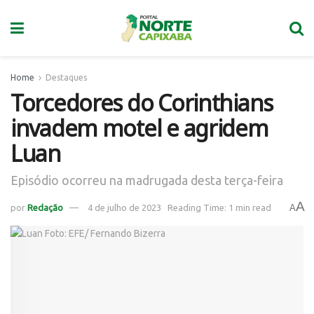
Home
Destaques
Torcedores do Corinthians
invadem motel e agridem
Luan
Episódio ocorreu na madrugada desta terça-feira
A
por
Redação
4 de julho de 2023
Reading Time: 1 min read
A