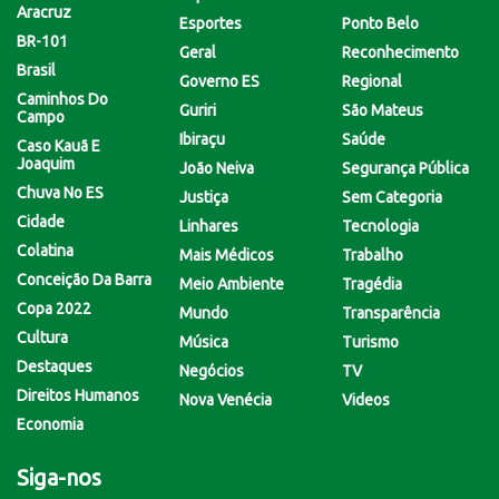
Aracruz
Esportes
Ponto Belo
BR-101
Geral
Reconhecimento
Brasil
Governo ES
Regional
Caminhos Do
Guriri
São Mateus
Campo
Ibiraçu
Saúde
Caso Kauã E
Joaquim
João Neiva
Segurança Pública
Chuva No ES
Justiça
Sem Categoria
Cidade
Linhares
Tecnologia
Colatina
Mais Médicos
Trabalho
Conceição Da Barra
Meio Ambiente
Tragédia
Copa 2022
Mundo
Transparência
Cultura
Música
Turismo
Destaques
Negócios
TV
Direitos Humanos
Nova Venécia
Videos
Economia
Siga-nos