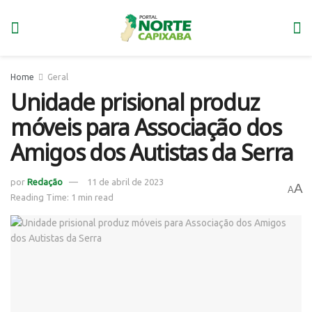
Home
Geral
Unidade prisional produz
móveis para Associação dos
Amigos dos Autistas da Serra
por
Redação
11 de abril de 2023
A
A
Reading Time: 1 min read