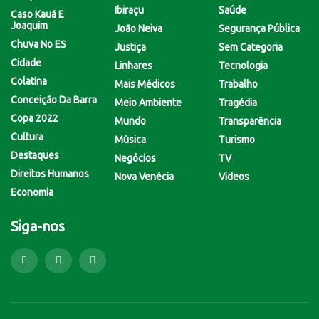
Ibiraçu
Saúde
Caso Kauã E
Joaquim
João Neiva
Segurança Pública
Chuva No ES
Justiça
Sem Categoria
Cidade
Linhares
Tecnologia
Colatina
Mais Médicos
Trabalho
Conceição Da Barra
Meio Ambiente
Tragédia
Copa 2022
Mundo
Transparência
Cultura
Música
Turismo
Destaques
Negócios
TV
Direitos Humanos
Nova Venécia
Videos
Economia
Siga-nos