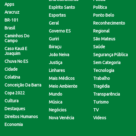
Apps
Espírito Santo
Política
Aracruz
Esportes
Ponto Belo
BR-101
Geral
Reconhecimento
Brasil
Governo ES
Regional
Caminhos Do
Guriri
São Mateus
Campo
Ibiraçu
Saúde
Caso Kauã E
Joaquim
João Neiva
Segurança Pública
Chuva No ES
Justiça
Sem Categoria
Cidade
Linhares
Tecnologia
Colatina
Mais Médicos
Trabalho
Conceição Da Barra
Meio Ambiente
Tragédia
Copa 2022
Mundo
Transparência
Cultura
Música
Turismo
Destaques
Negócios
TV
Direitos Humanos
Nova Venécia
Videos
Economia