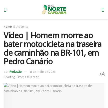
Home
Acidente
Vídeo | Homem morre ao
bater motocicleta na traseira
de caminhão na BR-101, em
Pedro Canário
por
Redação
8 de maio de 2023
A
A
Reading Time: 1 min read